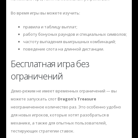
Во время игры вы можете изучить:
правила и таблицу выплат;
работу бонусных раундов и специальных символов;
частоту выпадения выигрышных комбинаций;
поведение слота на длинной дистанции.
Бесплатная игра без
ограничений
Демо-режим не имеет временных ограничений — вы
можете запускать слот
Dragon's Treasure
неограниченное количество раз. Это особенно удобно
для новых игроков, которые хотят разобраться в
механике, а также для опытных пользователей,
тестирующих стратегии ставок.