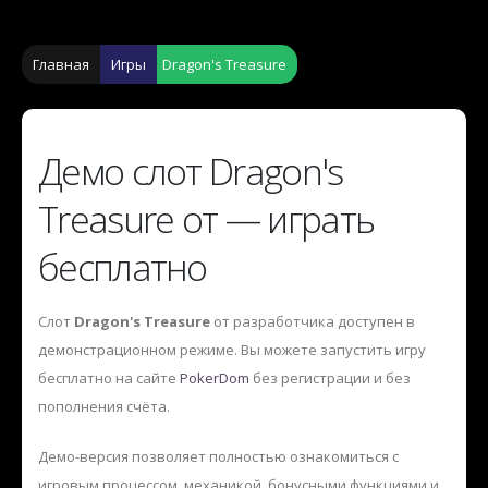
Главная
Игры
Dragon's Treasure
Демо слот Dragon's
Treasure от — играть
бесплатно
Слот
Dragon's Treasure
от разработчика
доступен в
демонстрационном режиме. Вы можете запустить игру
бесплатно на сайте
PokerDom
без регистрации и без
пополнения счёта.
Демо-версия позволяет полностью ознакомиться с
игровым процессом, механикой, бонусными функциями и