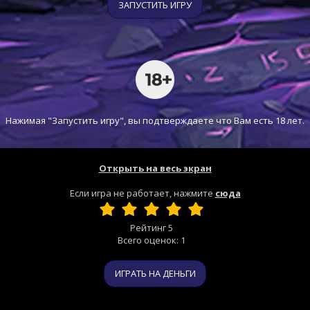
ЗАПУСТИТЬ ИГРУ
Нажимая "Запустить игру", вы подтверждаете что Вам есть 18 лет.
Открыть на весь экран
Если игра не работает, нажмите
сюда
Рейтинг
5
Всего оценок:
1
ИГРАТЬ НА ДЕНЬГИ