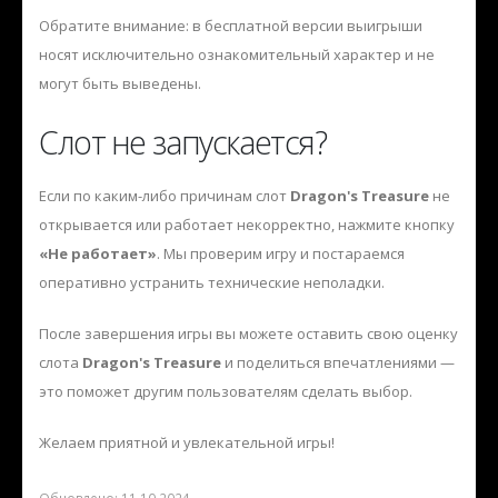
Обратите внимание: в бесплатной версии выигрыши
носят исключительно ознакомительный характер и не
могут быть выведены.
Слот не запускается?
Если по каким-либо причинам слот
Dragon's Treasure
не
открывается или работает некорректно, нажмите кнопку
«Не работает»
. Мы проверим игру и постараемся
оперативно устранить технические неполадки.
После завершения игры вы можете оставить свою оценку
слота
Dragon's Treasure
и поделиться впечатлениями —
это поможет другим пользователям сделать выбор.
Желаем приятной и увлекательной игры!
Обновлено:
11.10.2024