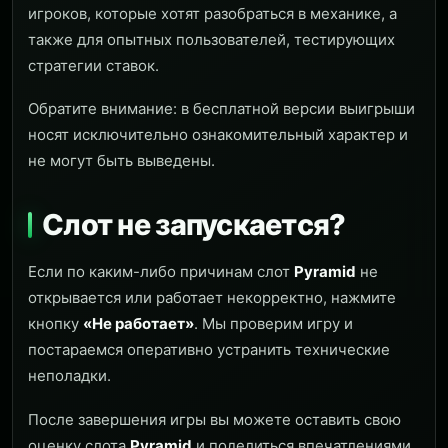
игроков, которые хотят разобраться в механике, а
также для опытных пользователей, тестирующих
стратегии ставок.
Обратите внимание: в бесплатной версии выигрыши
носят исключительно ознакомительный характер и
не могут быть выведены.
Слот не запускается?
Если по каким-либо причинам слот
Pyramid
не
открывается или работает некорректно, нажмите
кнопку
«Не работает»
. Мы проверим игру и
постараемся оперативно устранить технические
неполадки.
После завершения игры вы можете оставить свою
оценку слота
Pyramid
и поделиться впечатлениями