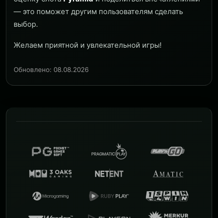
— это поможет другим пользователям сделать
выбор.
Желаем приятной и увлекательной игры!
Обновлено:
08.08.2026