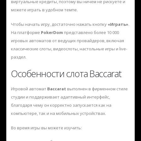
виртуальные кредиты, поэтому вы ничем не рискуете и
можете играть в удобном темпе.
Чтобы начать игру, достаточно нажать кнопку
«Играть»
.
На платформе
PokerDom
представлено более 10 000
игровых автоматов от ведущих провайдеров, включая
классические слоты, видеослоты, настольные игры и live-
раздел.
Особенности слота Baccarat
Игровой автомат
Baccarat
выполнен в фирменном стиле
студии
и поддерживает адаптивный интерфейс,
благодаря чему он корректно запускается как на
компьютере, так и на мобильных устройствах.
Во время игры вы можете изучить: