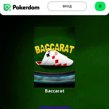
ВХОД
Baccarat