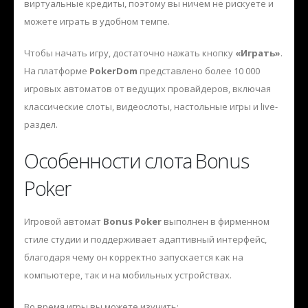
виртуальные кредиты, поэтому вы ничем не рискуете и
можете играть в удобном темпе.
Чтобы начать игру, достаточно нажать кнопку
«Играть»
.
На платформе
PokerDom
представлено более 10 000
игровых автоматов от ведущих провайдеров, включая
классические слоты, видеослоты, настольные игры и live-
раздел.
Особенности слота Bonus
Poker
Игровой автомат
Bonus Poker
выполнен в фирменном
стиле студии
и поддерживает адаптивный интерфейс,
благодаря чему он корректно запускается как на
компьютере, так и на мобильных устройствах.
Во время игры вы можете изучить: