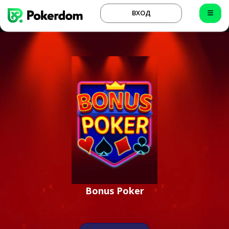
ВХОД
Bonus Poker