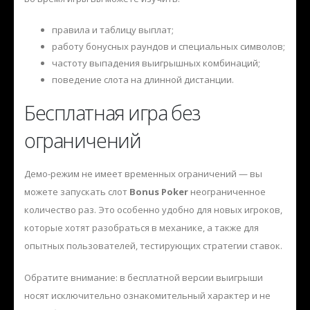
правила и таблицу выплат;
работу бонусных раундов и специальных символов;
частоту выпадения выигрышных комбинаций;
поведение слота на длинной дистанции.
Бесплатная игра без
ограничений
Демо-режим не имеет временных ограничений — вы
можете запускать слот
Bonus Poker
неограниченное
количество раз. Это особенно удобно для новых игроков,
которые хотят разобраться в механике, а также для
опытных пользователей, тестирующих стратегии ставок.
Обратите внимание: в бесплатной версии выигрыши
носят исключительно ознакомительный характер и не