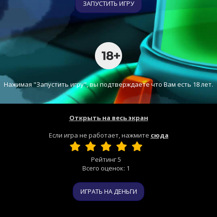
ЗАПУСТИТЬ ИГРУ
Нажимая "Запустить игру", вы подтверждаете что Вам есть 18 лет.
Открыть на весь экран
Если игра не работает, нажмите
сюда
Рейтинг
5
Всего оценок:
1
ИГРАТЬ НА ДЕНЬГИ