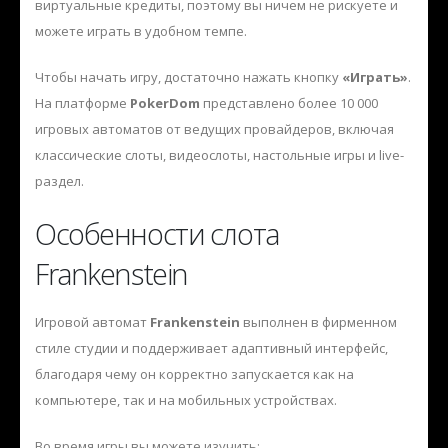
виртуальные кредиты, поэтому вы ничем не рискуете и
можете играть в удобном темпе.
Чтобы начать игру, достаточно нажать кнопку
«Играть»
.
На платформе
PokerDom
представлено более 10 000
игровых автоматов от ведущих провайдеров, включая
классические слоты, видеослоты, настольные игры и live-
раздел.
Особенности слота
Frankenstein
Игровой автомат
Frankenstein
выполнен в фирменном
стиле студии
и поддерживает адаптивный интерфейс,
благодаря чему он корректно запускается как на
компьютере, так и на мобильных устройствах.
Во время игры вы можете изучить: