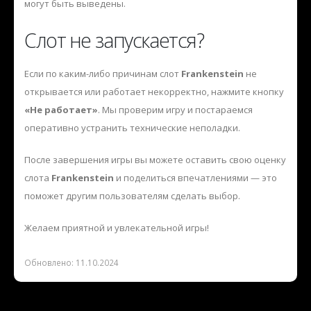
могут быть выведены.
Слот не запускается?
Если по каким-либо причинам слот
Frankenstein
не
открывается или работает некорректно, нажмите кнопку
«Не работает»
. Мы проверим игру и постараемся
оперативно устранить технические неполадки.
После завершения игры вы можете оставить свою оценку
слота
Frankenstein
и поделиться впечатлениями — это
поможет другим пользователям сделать выбор.
Желаем приятной и увлекательной игры!
Обновлено:
11.10.2024