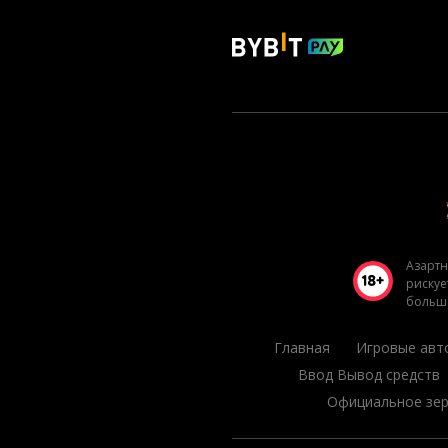
Азартн
рискуе
больше
Главная
Игровые авт
Ввод Вывод средств
Официальное зе