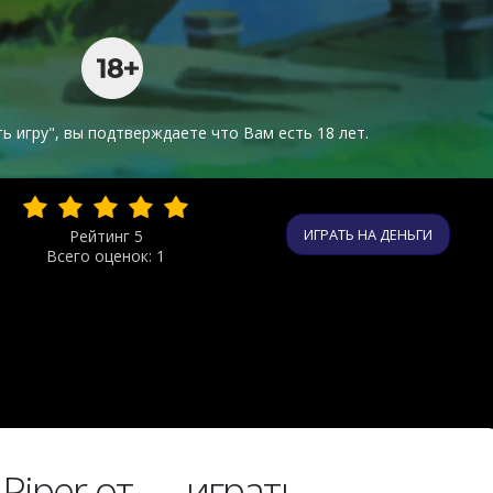
ь игру", вы подтверждаете что Вам есть 18 лет.
ИГРАТЬ НА ДЕНЬГИ
Рейтинг
5
Всего оценок:
1
 Piper от — играть