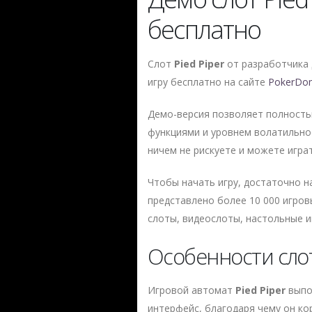
бесплатно
Слот
Pied Piper
от разработчика
игру бесплатно на сайте
PokerDo
Демо-версия позволяет полность
функциями и уровнем волатильнос
ничем не рискуете и можете игра
Чтобы начать игру, достаточно 
представлено более 10 000 игров
слоты, видеослоты, настольные иг
Особенности слот
Игровой автомат
Pied Piper
выпо
интерфейс, благодаря чему он ко