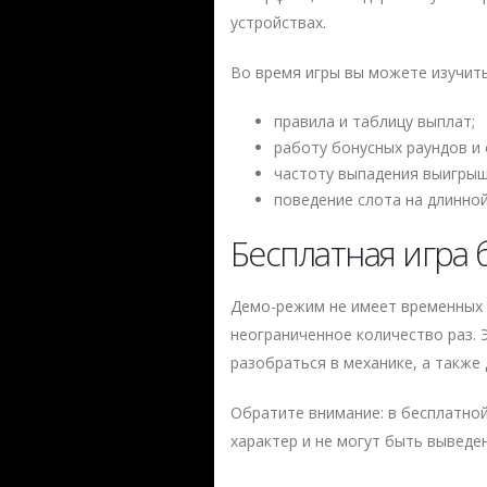
устройствах.
Во время игры вы можете изучить
правила и таблицу выплат;
работу бонусных раундов и
частоту выпадения выигрыш
поведение слота на длинной
Бесплатная игра 
Демо-режим не имеет временных 
неограниченное количество раз. 
разобраться в механике, а также
Обратите внимание: в бесплатно
характер и не могут быть выведе