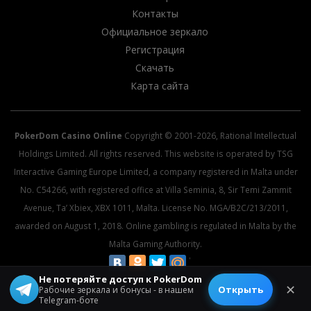
Контакты
Официальное зеркало
Регистрация
Скачать
Карта сайта
PokerDom Casino Online
Copyright © 2001-2026, Rational Intellectual
Holdings Limited. All rights reserved. This website is operated by TSG
Interactive Gaming Europe Limited, a company registered in Malta under
No. C54266, with registered office at Villa Seminia, 8, Sir Temi Zammit
Avenue, Ta’ Xbiex, XBX 1011, Malta. License No. MGA/B2C/213/2011,
awarded on August 1, 2018. Online gambling is regulated in Malta by the
Malta Gaming Authority.
Не потеряйте доступ к PokerDom
© 2026 All rights reserved.
✕
Открыть
Рабочие зеркала и бонусы - в нашем
Telegram-боте