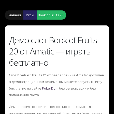
Главная
Игры
Book of Fruits 20
Демо слот Book of Fruits
20 от Amatic — играть
бесплатно
Слот
Book of Fruits 20
от разработчика
Amatic
доступен
в демонстрационном режиме. Вы можете запустить игру
бесплатно на сайте
PokerDom
без регистрации и без
пополнения счёта.
Демо-версия позволяет полностью ознакомиться с
игровым процессом, механикой, бонусными функциями и