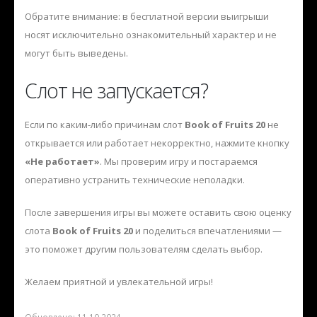
Обратите внимание: в бесплатной версии выигрыши
носят исключительно ознакомительный характер и не
могут быть выведены.
Слот не запускается?
Если по каким-либо причинам слот
Book of Fruits 20
не
открывается или работает некорректно, нажмите кнопку
«Не работает»
. Мы проверим игру и постараемся
оперативно устранить технические неполадки.
После завершения игры вы можете оставить свою оценку
слота
Book of Fruits 20
и поделиться впечатлениями —
это поможет другим пользователям сделать выбор.
Желаем приятной и увлекательной игры!
Обновлено:
11.10.2024