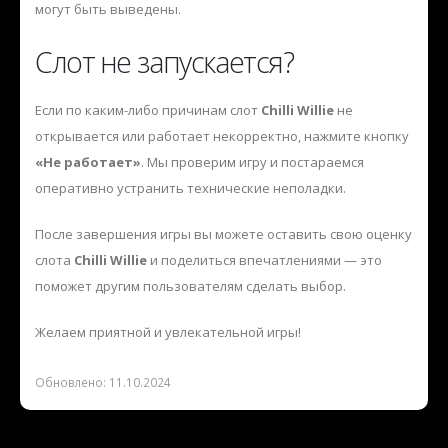
могут быть выведены.
Слот не запускается?
Если по каким-либо причинам слот
Chilli Willie
не
открывается или работает некорректно, нажмите кнопку
«Не работает»
. Мы проверим игру и постараемся
оперативно устранить технические неполадки.
После завершения игры вы можете оставить свою оценку
слота
Chilli Willie
и поделиться впечатлениями — это
поможет другим пользователям сделать выбор.
Желаем приятной и увлекательной игры!
Обновлено:
11.10.2024