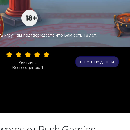
ь игру", вы подтверждаете что Вам есть 18 лет.
ИГРАТЬ НА ДЕНЬГИ
Рейтинг
5
Всего оценок:
1
words от Push Gaming —