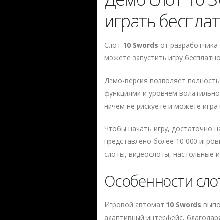
играть беспла
Слот
10 Swords
от разработчика
можете запустить игру бесплатно
Демо-версия позволяет полность
функциями и уровнем волатильнос
ничем не рискуете и можете игра
Чтобы начать игру, достаточно 
представлено более 10 000 игров
слоты, видеослоты, настольные иг
Особенности слот
Игровой автомат
10 Swords
выпо
адаптивный интерфейс, благодаря