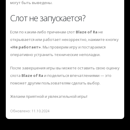
могут быть выведены.
Слот не запускается?
Если по каким-либо причинам слот
Blaze of Ra
не
открывается или работает некорректно, нажмите кнопку
«Не работает»
. Мы проверим игру и постараемся
оперативно устранить технические неполадки.
После завершения игры вы можете оставить свою оценку
слота
Blaze of Ra
и поделиться впечатлениями — это
поможет другим пользователям сделать выбор.
Желаем приятной и увлекательной игры!
Обновлено:
11.10.2024