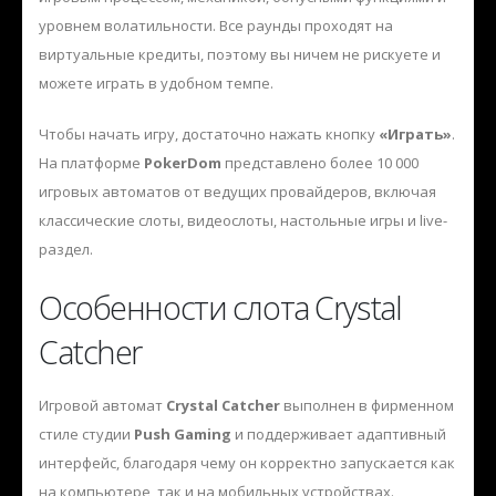
уровнем волатильности. Все раунды проходят на
виртуальные кредиты, поэтому вы ничем не рискуете и
можете играть в удобном темпе.
Чтобы начать игру, достаточно нажать кнопку
«Играть»
.
На платформе
PokerDom
представлено более 10 000
игровых автоматов от ведущих провайдеров, включая
классические слоты, видеослоты, настольные игры и live-
раздел.
Особенности слота Crystal
Catcher
Игровой автомат
Crystal Catcher
выполнен в фирменном
стиле студии
Push Gaming
и поддерживает адаптивный
интерфейс, благодаря чему он корректно запускается как
на компьютере, так и на мобильных устройствах.