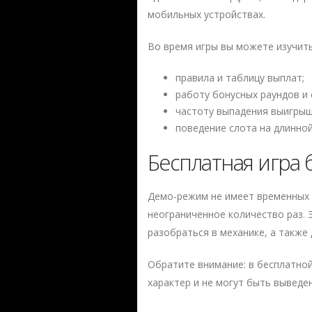
мобильных устройствах.
Во время игры вы можете изучить
правила и таблицу выплат;
работу бонусных раундов и
частоту выпадения выигрыш
поведение слота на длинной
Бесплатная игра 
Демо-режим не имеет временных 
неограниченное количество раз. 
разобраться в механике, а также
Обратите внимание: в бесплатно
характер и не могут быть выведе