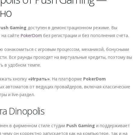
тно
Push Gaming
доступен в демонстрационном режиме. Вы
 на сайте
PokerDom
без регистрации и без пополнения счёта.
ю ознакомиться с игровым процессом, механикой, бонусными
ти. Все раунды проходят на виртуальные кредиты, поэтому вы
ть в удобном темпе.
нажать кнопку
«Играть»
. На платформе
PokerDom
ых автоматов от ведущих провайдеров, включая классические
ры и live-раздел.
а Dinopolis
нен в фирменном стиле студии
Push Gaming
и поддерживает
 чему он корректно запускается как на компьютере, так и на