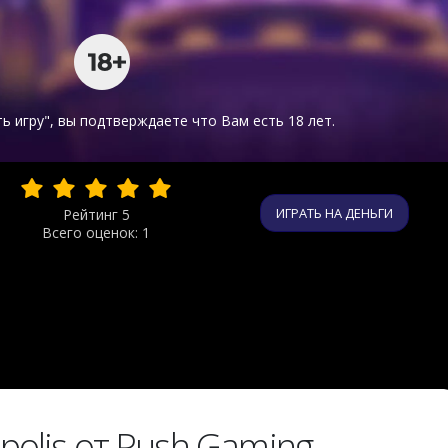
ь игру", вы подтверждаете что Вам есть 18 лет.
ИГРАТЬ НА ДЕНЬГИ
Рейтинг
5
Всего оценок:
1
polis от Push Gaming —