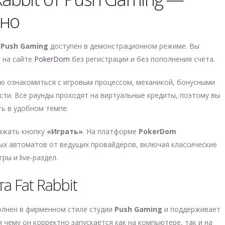
тно
а
Push Gaming
доступен в демонстрационном режиме. Вы
 на сайте
PokerDom
без регистрации и без пополнения счёта.
ю ознакомиться с игровым процессом, механикой, бонусными
ти. Все раунды проходят на виртуальные кредиты, поэтому вы
ть в удобном темпе.
нажать кнопку
«Играть»
. На платформе
PokerDom
ых автоматов от ведущих провайдеров, включая классические
ры и live-раздел.
а Fat Rabbit
лнен в фирменном стиле студии
Push Gaming
и поддерживает
 чему он корректно запускается как на компьютере, так и на