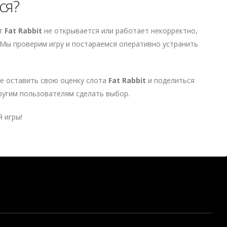
ся?
от
Fat Rabbit
не открывается или работает некорректно,
 Мы проверим игру и постараемся оперативно устранить
е оставить свою оценку слота
Fat Rabbit
и поделиться
угим пользователям сделать выбор.
 игры!