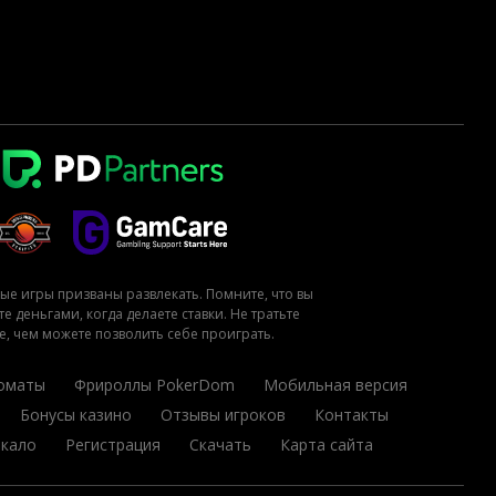
ые игры призваны развлекать. Помните, что вы
те деньгами, когда делаете ставки. Не тратьте
, чем можете позволить себе проиграть.
оматы
Фрироллы PokerDom
Мобильная версия
Бонусы казино
Отзывы игроков
Контакты
ркало
Регистрация
Скачать
Карта сайта