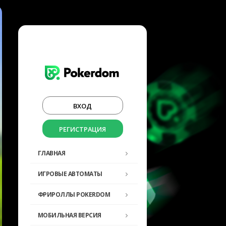
ВХОД
РЕГИСТРАЦИЯ
ГЛАВНАЯ
ИГРОВЫЕ АВТОМАТЫ
ФРИРОЛЛЫ POKERDOM
МОБИЛЬНАЯ ВЕРСИЯ