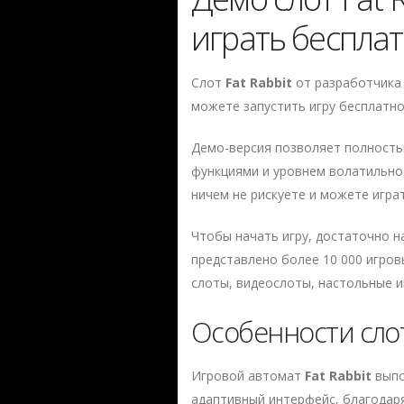
играть беспла
Слот
Fat Rabbit
от разработчик
можете запустить игру бесплатно
Демо-версия позволяет полность
функциями и уровнем волатильнос
ничем не рискуете и можете игра
Чтобы начать игру, достаточно 
представлено более 10 000 игров
слоты, видеослоты, настольные иг
Особенности слот
Игровой автомат
Fat Rabbit
выпо
адаптивный интерфейс, благодаря