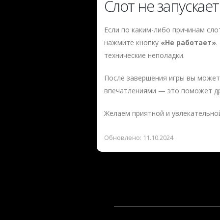
Слот не запускает
Если по каким-либо причинам сл
нажмите кнопку
«Не работает»
.
технические неполадки.
После завершения игры вы может
впечатлениями — это поможет др
Желаем приятной и увлекательной
Обновлено:
11.10.2024