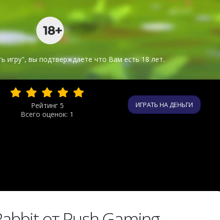
ь игру", вы подтверждаете что Вам есть 18 лет.
ИГРАТЬ НА ДЕНЬГИ
Рейтинг
5
Всего оценок:
1
Rabbit от Push Gaming —