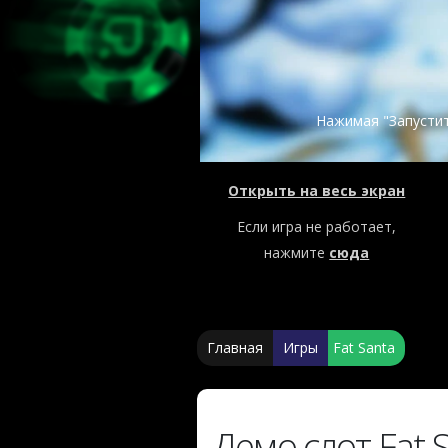
Нажимая "Запустит
Открыть на весь экран
Если игра не работает,
нажмите
сюда
Главная
Игры
Fat Santa
Демо слот Fat 