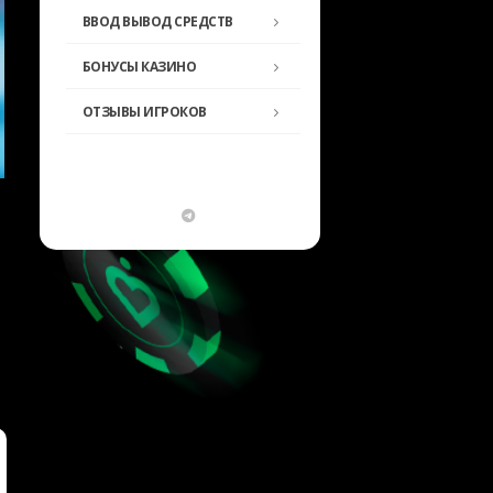
ВВОД ВЫВОД СРЕДСТВ
БОНУСЫ КАЗИНО
ОТЗЫВЫ ИГРОКОВ
КОНТАКТЫ