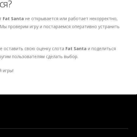
ся?
от
Fat Santa
не открывается или работает некорректно,
 Мы проверим игру и постараемся оперативно устранить
е оставить свою оценку слота
Fat Santa
и поделиться
угим пользователям сделать выбор.
 игры!