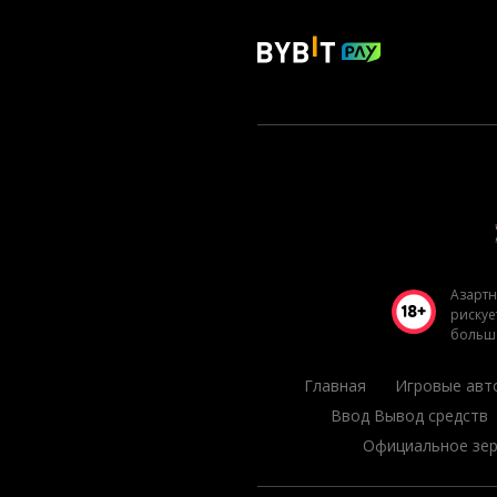
Азартн
рискуе
больше
Главная
Игровые авт
Ввод Вывод средств
Официальное зе