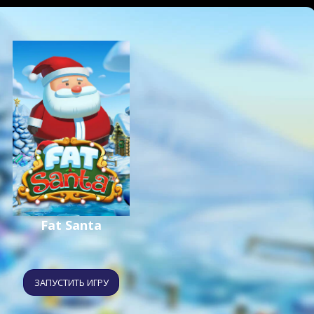
Fat Santa
ЗАПУСТИТЬ ИГРУ