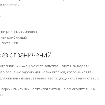
устройствах.
:
 специальных символов;
ных комбинаций;
 дистанции.
без ограничений
ограничений — вы можете запускать слот
Fire Hopper
Это особенно удобно для новых игроков, которые хотят
 для опытных пользователей, тестирующих стратегии ставок.
й версии выигрыши носят исключительно ознакомительный
ны.