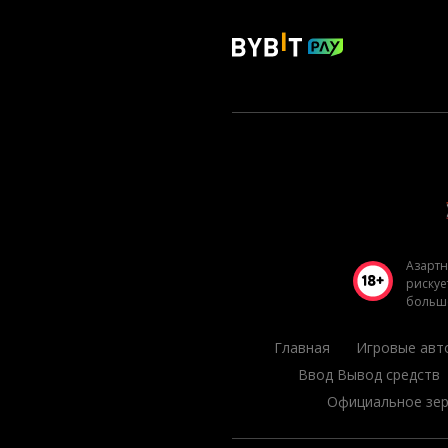
Азартн
рискуе
больше
Главная
Игровые авт
Ввод Вывод средств
Официальное зе