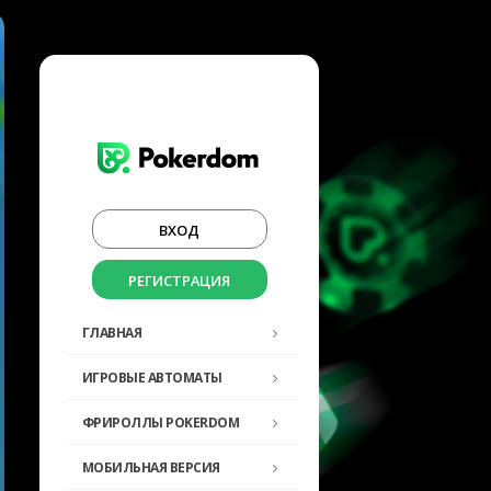
ВХОД
РЕГИСТРАЦИЯ
ГЛАВНАЯ
ИГРОВЫЕ АВТОМАТЫ
ФРИРОЛЛЫ POKERDOM
МОБИЛЬНАЯ ВЕРСИЯ