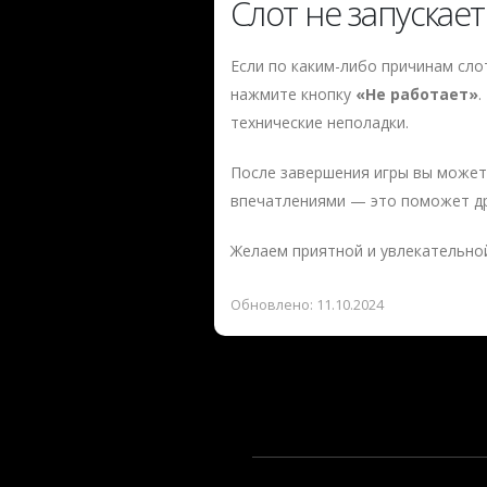
Слот не запускает
Если по каким-либо причинам сл
нажмите кнопку
«Не работает»
.
технические неполадки.
После завершения игры вы может
впечатлениями — это поможет др
Желаем приятной и увлекательной
Обновлено:
11.10.2024