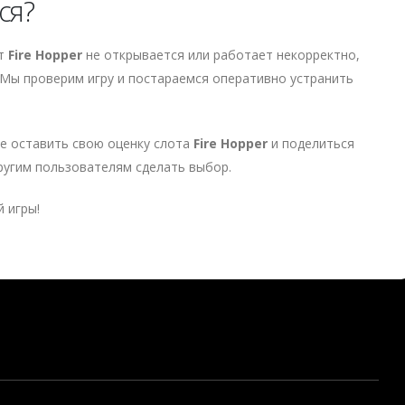
ся?
от
Fire Hopper
не открывается или работает некорректно,
 Мы проверим игру и постараемся оперативно устранить
е оставить свою оценку слота
Fire Hopper
и поделиться
угим пользователям сделать выбор.
 игры!