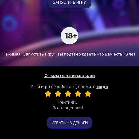
ЗАПУСТИТЬ ИГРУ
Нажимая "Запустить игру", вы подтверждаете что Вам есть 18 лет.
Открыть на весь экран
Если игра не работает, нажмите
сюда
Рейтинг
5
Всего оценок:
1
ИГРАТЬ НА ДЕНЬГИ