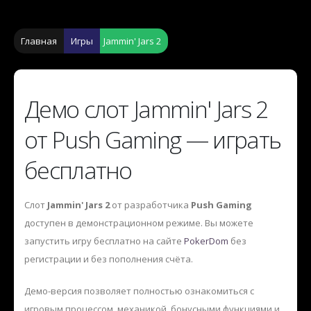
Главная
Игры
Jammin' Jars 2
Демо слот Jammin' Jars 2
от Push Gaming — играть
бесплатно
Слот
Jammin' Jars 2
от разработчика
Push Gaming
доступен в демонстрационном режиме. Вы можете
запустить игру бесплатно на сайте
PokerDom
без
регистрации и без пополнения счёта.
Демо-версия позволяет полностью ознакомиться с
игровым процессом, механикой, бонусными функциями и