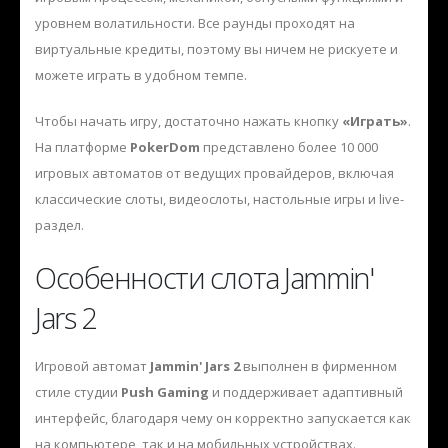
уровнем волатильности. Все раунды проходят на
виртуальные кредиты, поэтому вы ничем не рискуете и
можете играть в удобном темпе.
Чтобы начать игру, достаточно нажать кнопку
«Играть»
.
На платформе
PokerDom
представлено более 10 000
игровых автоматов от ведущих провайдеров, включая
классические слоты, видеослоты, настольные игры и live-
раздел.
Особенности слота Jammin'
Jars 2
Игровой автомат
Jammin' Jars 2
выполнен в фирменном
стиле студии
Push Gaming
и поддерживает адаптивный
интерфейс, благодаря чему он корректно запускается как
на компьютере, так и на мобильных устройствах.