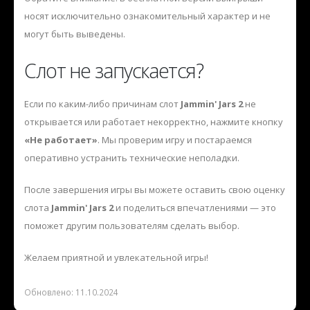
носят исключительно ознакомительный характер и не
могут быть выведены.
Слот не запускается?
Если по каким-либо причинам слот
Jammin' Jars 2
не
открывается или работает некорректно, нажмите кнопку
«Не работает»
. Мы проверим игру и постараемся
оперативно устранить технические неполадки.
После завершения игры вы можете оставить свою оценку
слота
Jammin' Jars 2
и поделиться впечатлениями — это
поможет другим пользователям сделать выбор.
Желаем приятной и увлекательной игры!
Обновлено:
11.10.2024