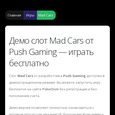
Главная
Игры
Mad Cars
Демо слот Mad Cars от
Push Gaming — играть
бесплатно
Слот
Mad Cars
от разработчика
Push Gaming
доступен в
демонстрационном режиме. Вы можете запустить игру
бесплатно на сайте
PokerDom
без регистрации и без
пополнения счёта.
Демо-версия позволяет полностью ознакомиться с
игровым процессом, механикой, бонусными функциями и