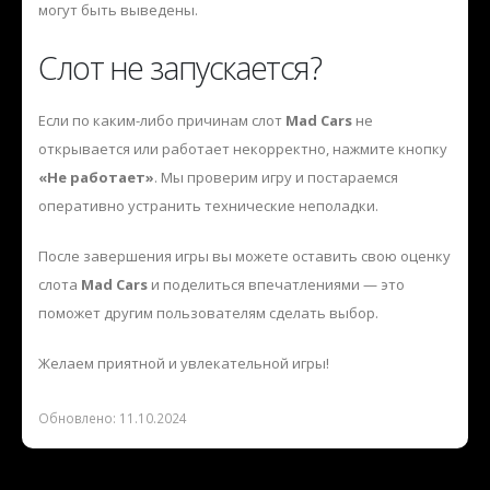
могут быть выведены.
Слот не запускается?
Если по каким-либо причинам слот
Mad Cars
не
открывается или работает некорректно, нажмите кнопку
«Не работает»
. Мы проверим игру и постараемся
оперативно устранить технические неполадки.
После завершения игры вы можете оставить свою оценку
слота
Mad Cars
и поделиться впечатлениями — это
поможет другим пользователям сделать выбор.
Желаем приятной и увлекательной игры!
Обновлено:
11.10.2024