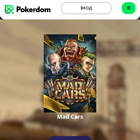
ВХОД
Mad Cars