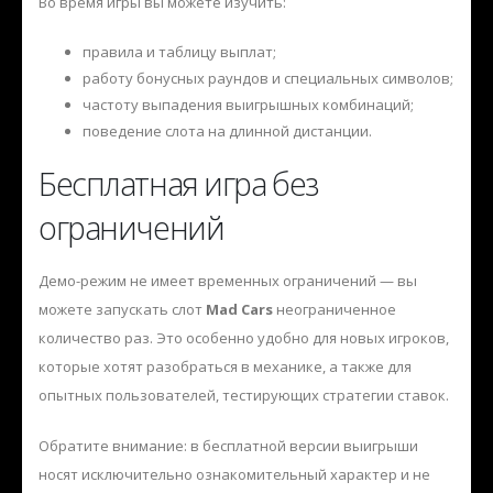
Во время игры вы можете изучить:
правила и таблицу выплат;
работу бонусных раундов и специальных символов;
частоту выпадения выигрышных комбинаций;
поведение слота на длинной дистанции.
Бесплатная игра без
ограничений
Демо-режим не имеет временных ограничений — вы
можете запускать слот
Mad Cars
неограниченное
количество раз. Это особенно удобно для новых игроков,
которые хотят разобраться в механике, а также для
опытных пользователей, тестирующих стратегии ставок.
Обратите внимание: в бесплатной версии выигрыши
носят исключительно ознакомительный характер и не