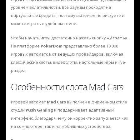
уровнем волатильности. Все раунды проходят на
виртуальные кредиты, поэтому вы ничем не рискуете и
можете играть в удобном темпе.
Чтобы начать игру, достаточно нажать кнопку
«Играть»
.
На платформе
PokerDom
представлено более 10 000
игровых автоматов от ведущих провайдеров, включая
классические слоты, видеослоты, настольные игры и live-
раздел.
Особенности слота Mad Cars
Игровой автомат
Mad Cars
выполнен в фирменном стиле
студии
Push Gaming
и поддерживает адаптивный
интерфейс, благодаря чему он корректно запускается как
на компьютере, так и на мобильных устройствах.