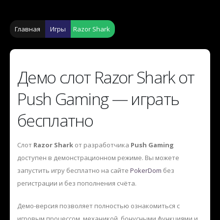
Главная
Игры
Razor Shark
Демо слот Razor Shark от
Push Gaming — играть
бесплатно
Слот
Razor Shark
от разработчика
Push Gaming
доступен в демонстрационном режиме. Вы можете
запустить игру бесплатно на сайте
PokerDom
без
регистрации и без пополнения счёта.
Демо-версия позволяет полностью ознакомиться с
игровым процессом, механикой, бонусными функциями и