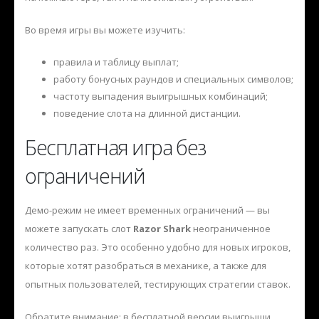
Во время игры вы можете изучить:
правила и таблицу выплат;
работу бонусных раундов и специальных символов;
частоту выпадения выигрышных комбинаций;
поведение слота на длинной дистанции.
Бесплатная игра без
ограничений
Демо-режим не имеет временных ограничений — вы
можете запускать слот
Razor Shark
неограниченное
количество раз. Это особенно удобно для новых игроков,
которые хотят разобраться в механике, а также для
опытных пользователей, тестирующих стратегии ставок.
Обратите внимание: в бесплатной версии выигрыши