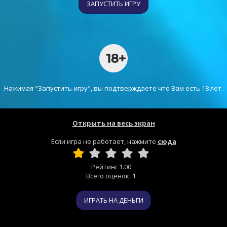
ЗАПУСТИТЬ ИГРУ
Нажимая "Запустить игру", вы подтверждаете что Вам есть 18 лет.
Открыть на весь экран
Если игра не работает, нажмите
сюда
Рейтинг
1.00
Всего оценок:
1
ИГРАТЬ НА ДЕНЬГИ