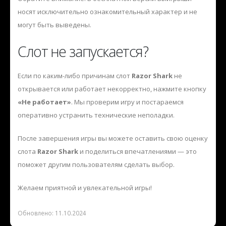
носят исключительно ознакомительный характер и не
могут быть выведены.
Слот не запускается?
Если по каким-либо причинам слот
Razor Shark
не
открывается или работает некорректно, нажмите кнопку
«Не работает»
. Мы проверим игру и постараемся
оперативно устранить технические неполадки.
После завершения игры вы можете оставить свою оценку
слота
Razor Shark
и поделиться впечатлениями — это
поможет другим пользователям сделать выбор.
Желаем приятной и увлекательной игры!
Обновлено:
11.10.2024