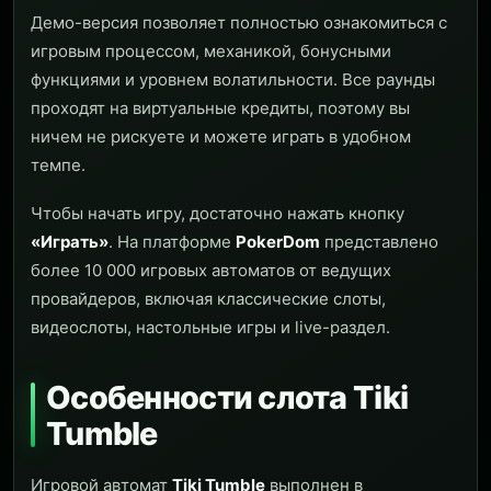
Демо-версия позволяет полностью ознакомиться с
игровым процессом, механикой, бонусными
функциями и уровнем волатильности. Все раунды
проходят на виртуальные кредиты, поэтому вы
ничем не рискуете и можете играть в удобном
темпе.
Чтобы начать игру, достаточно нажать кнопку
«Играть»
. На платформе
PokerDom
представлено
более 10 000 игровых автоматов от ведущих
провайдеров, включая классические слоты,
видеослоты, настольные игры и live-раздел.
Особенности слота Tiki
Tumble
Игровой автомат
Tiki Tumble
выполнен в