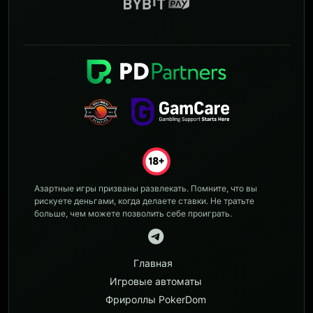
Азартные игры призваны развлекать. Помните, что вы
рискуете деньгами, когда делаете ставки. Не тратьте
больше, чем можете позволить себе проиграть.
Главная
Игровые автоматы
Фрироллы PokerDom