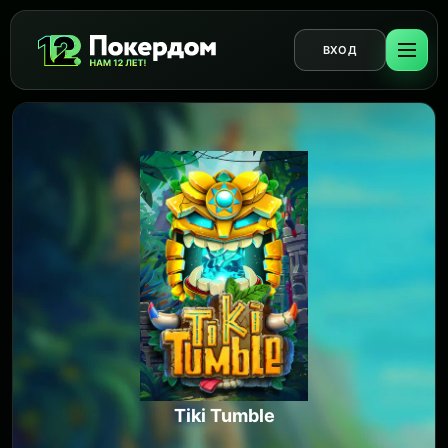
ВХОД
Tiki Tumble