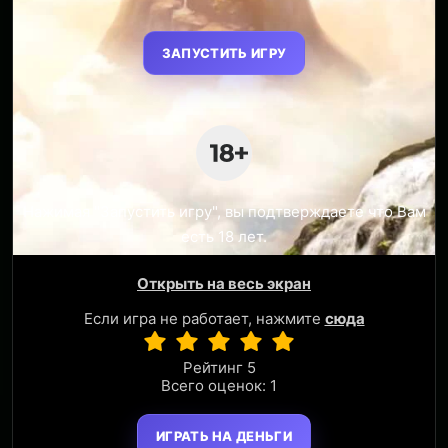
ЗАПУСТИТЬ ИГРУ
Нажимая "Запустить игру", вы подтверждаете что Вам
есть 18 лет.
Открыть на весь экран
Если игра не работает, нажмите
сюда
Рейтинг
5
Всего оценок:
1
ИГРАТЬ НА ДЕНЬГИ