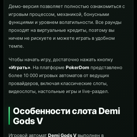
Демо-версия позволяет полностью ознакомиться с
игровым процессом, механикой, бонусными
функциями и уровнем волатильности. Все раунды
проходят на виртуальные кредиты, поэтому вы
ничем не рискуете и можете играть в удобном
темпе.
Чтобы начать игру, достаточно нажать кнопку
«Играть»
. На платформе
PokerDom
представлено
более 10 000 игровых автоматов от ведущих
провайдеров, включая классические слоты,
видеослоты, настольные игры и live-раздел.
Особенности слота Demi
Gods V
Игровой автомат
Demi Gods V
выполнен в