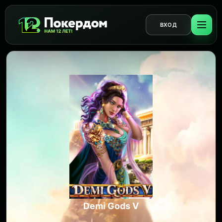
ВХОД
Demi Gods V