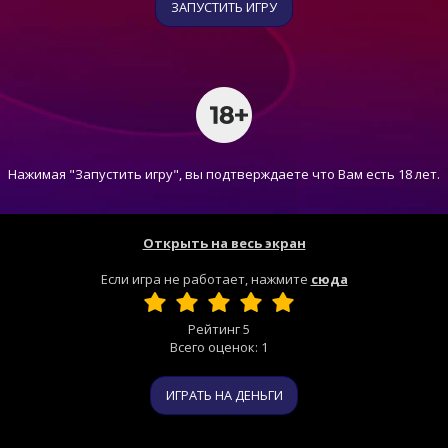
ЗАПУСТИТЬ ИГРУ
Нажимая "Запустить игру", вы подтверждаете что Вам есть 18 лет.
Открыть на весь экран
Если игра не работает, нажмите
сюда
Рейтинг
5
Всего оценок:
1
ИГРАТЬ НА ДЕНЬГИ