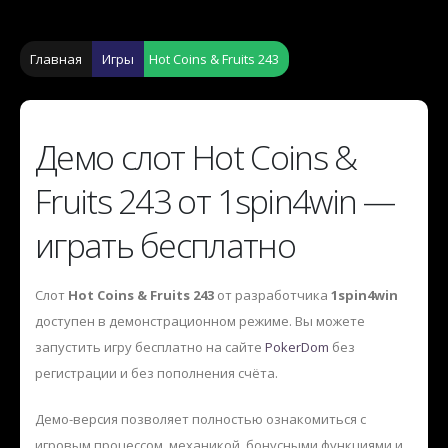
Главная
Игры
Hot Coins & Fruits 243
Демо слот Hot Coins &
Fruits 243 от 1spin4win —
играть бесплатно
Слот
Hot Coins & Fruits 243
от разработчика
1spin4win
доступен в демонстрационном режиме. Вы можете
запустить игру бесплатно на сайте
PokerDom
без
регистрации и без пополнения счёта.
Демо-версия позволяет полностью ознакомиться с
игровым процессом, механикой, бонусными функциями и