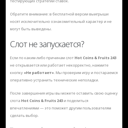
тестирующих стратегии ставок.
Обратите внимание: в бесплатной версии выигрыши
носят исключительно ознакомительный характер и не
могут быть выведены.
Слот не запускается?
Если по каким-либо причинам слот
Hot Coins & Fruits 243
не открывается или работает некорректно, нажмите
кнопку
«Не работает»
. Мы проверим игру и постараемся
оперативно устранить технические неполадки.
После завершения игры вы можете оставить свою оценку
слота
Hot Coins & Fruits 243
и поделиться
впечатлениями — это поможет другим пользователям
сделать выбор.