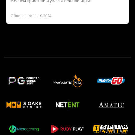
Желаем приятной и увлекательной игры!
Обновлено:
11.10.2024