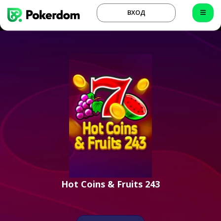
ВХОД
Hot Coins & Fruits 243