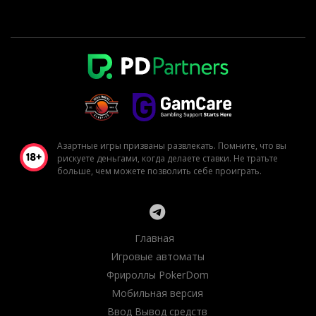
Азартные игры призваны развлекать. Помните, что вы
рискуете деньгами, когда делаете ставки. Не тратьте
больше, чем можете позволить себе проиграть.
Главная
Игровые автоматы
Фрироллы PokerDom
Мобильная версия
Ввод Вывод средств