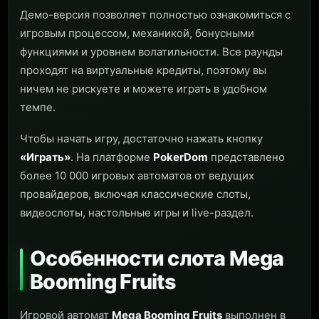
Демо-версия позволяет полностью ознакомиться с
игровым процессом, механикой, бонусными
функциями и уровнем волатильности. Все раунды
проходят на виртуальные кредиты, поэтому вы
ничем не рискуете и можете играть в удобном
темпе.
Чтобы начать игру, достаточно нажать кнопку
«Играть»
. На платформе
PokerDom
представлено
более 10 000 игровых автоматов от ведущих
провайдеров, включая классические слоты,
видеослоты, настольные игры и live-раздел.
Особенности слота Mega
Booming Fruits
Игровой автомат
Mega Booming Fruits
выполнен в