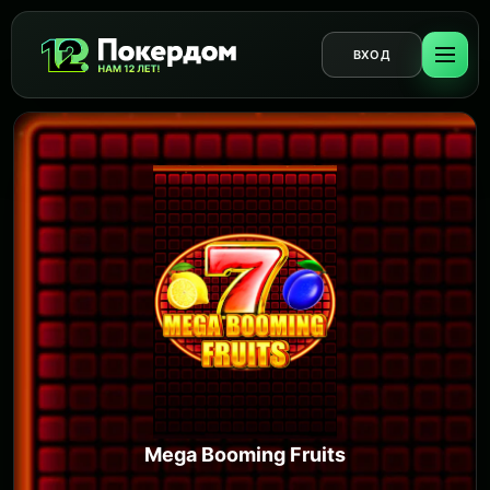
ВХОД
Mega Booming Fruits