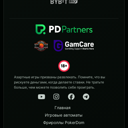
Азартные игры призваны развлекать. Помните, что вы
рискуете деньгами, когда делаете ставки. Не тратьте
больше, чем можете позволить себе проиграть.
Главная
Игровые автоматы
Фрироллы PokerDom