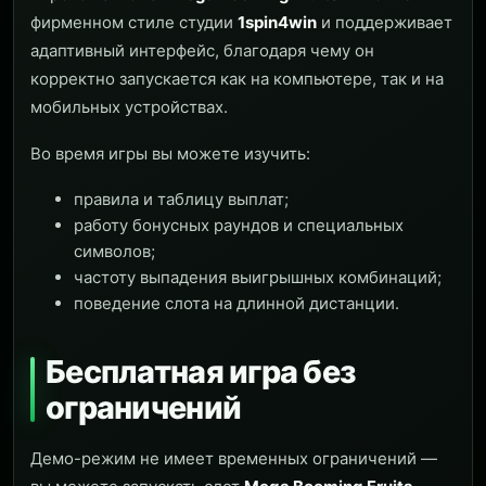
фирменном стиле студии
1spin4win
и поддерживает
адаптивный интерфейс, благодаря чему он
корректно запускается как на компьютере, так и на
мобильных устройствах.
Во время игры вы можете изучить:
правила и таблицу выплат;
работу бонусных раундов и специальных
символов;
частоту выпадения выигрышных комбинаций;
поведение слота на длинной дистанции.
Бесплатная игра без
ограничений
Демо-режим не имеет временных ограничений —