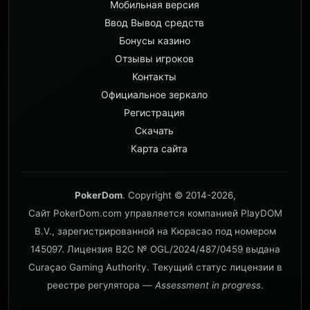
Мобильная версия
Ввод Вывод средств
Бонусы казино
Отзывы игроков
Контакты
Официальное зеркало
Регистрация
Скачать
Карта сайта
PokerDom
. Copyright © 2014-2026,
Сайт PokerDom.com управляется компанией PlayDOM
B.V., зарегистрированной на Кюрасао под номером
145097. Лицензия B2C № OGL/2024/487/0459 выдана
Curaçao Gaming Authority. Текущий статус лицензии в
реестре регулятора —
Assessment in progress
.