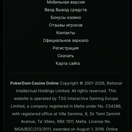
Мобильная версия
Ввод Вывод средств
Бонусы казино
Отзывы игроков
Контакты
Официальное зеркало
Регистрация
Скачать
Карта сайта
PokerDom Casino Online
Copyright © 2001-2026, Rational
Intellectual Holdings Limited. All rights reserved. This
website is operated by TSG Interactive Gaming Europe
Limited, a company registered in Malta under No. C54266,
with registered office at Villa Seminia, 8, Sir Temi Zammit
Avenue, Ta’ Xbiex, XBX 1011, Malta. License No.
MGA/B2C/213/2011, awarded on August 1, 2018. Online