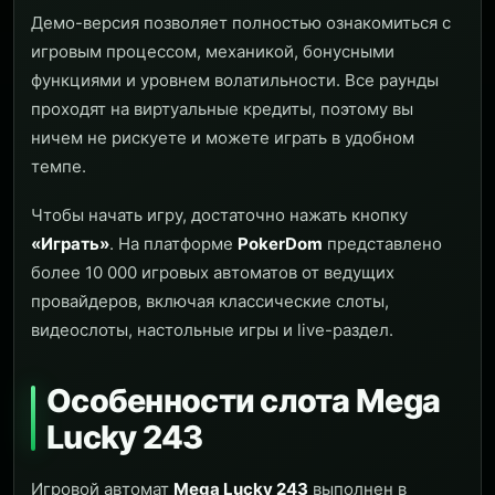
Демо-версия позволяет полностью ознакомиться с
игровым процессом, механикой, бонусными
функциями и уровнем волатильности. Все раунды
проходят на виртуальные кредиты, поэтому вы
ничем не рискуете и можете играть в удобном
темпе.
Чтобы начать игру, достаточно нажать кнопку
«Играть»
. На платформе
PokerDom
представлено
более 10 000 игровых автоматов от ведущих
провайдеров, включая классические слоты,
видеослоты, настольные игры и live-раздел.
Особенности слота Mega
Lucky 243
Игровой автомат
Mega Lucky 243
выполнен в