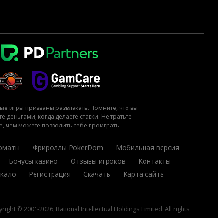
ые игры призваны развлекать. Помните, что вы
те деньгами, когда делаете ставки. Не тратьте
, чем можете позволить себе проиграть.
оматы
Фрироллы PokerDom
Мобильная версия
Бонусы казино
Отзывы игроков
Контакты
ркало
Регистрация
Скачать
Карта сайта
right © 2001-2026, Rational Intellectual Holdings Limited. All rights