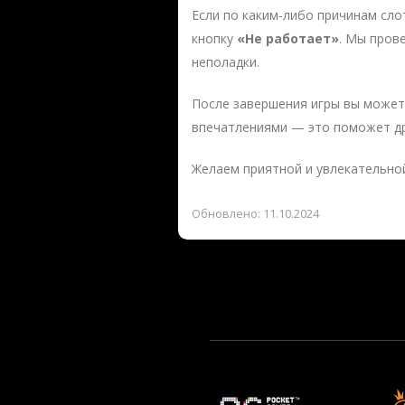
Если по каким-либо причинам сл
кнопку
«Не работает»
. Мы пров
неполадки.
После завершения игры вы может
впечатлениями — это поможет др
Желаем приятной и увлекательной
Обновлено:
11.10.2024