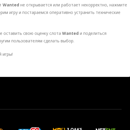
от
Wanted
не открывается или работает некорректно, нажмите
ерим игру и постараемся оперативно устранить технические
е оставить свою оценку слота
Wanted
и поделиться
угим пользователям сделать выбор.
 игры!