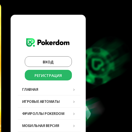
ВХОД
РЕГИСТРАЦИЯ
ГЛАВНАЯ
ИГРОВЫЕ АВТОМАТЫ
ФРИРОЛЛЫ POKERDOM
МОБИЛЬНАЯ ВЕРСИЯ