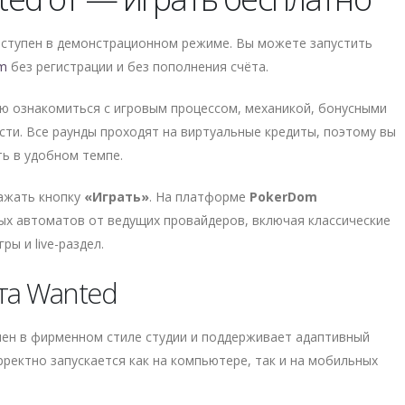
ступен в демонстрационном режиме. Вы можете запустить
m
без регистрации и без пополнения счёта.
ю ознакомиться с игровым процессом, механикой, бонусными
ти. Все раунды проходят на виртуальные кредиты, поэтому вы
ть в удобном темпе.
нажать кнопку
«Играть»
. На платформе
PokerDom
ых автоматов от ведущих провайдеров, включая классические
ры и live-раздел.
та Wanted
ен в фирменном стиле студии
и поддерживает адаптивный
рректно запускается как на компьютере, так и на мобильных