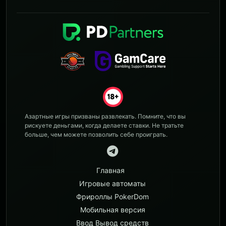
Азартные игры призваны развлекать. Помните, что вы
рискуете деньгами, когда делаете ставки. Не тратьте
больше, чем можете позволить себе проиграть.
Главная
Игровые автоматы
Фрироллы PokerDom
Мобильная версия
Ввод Вывод средств