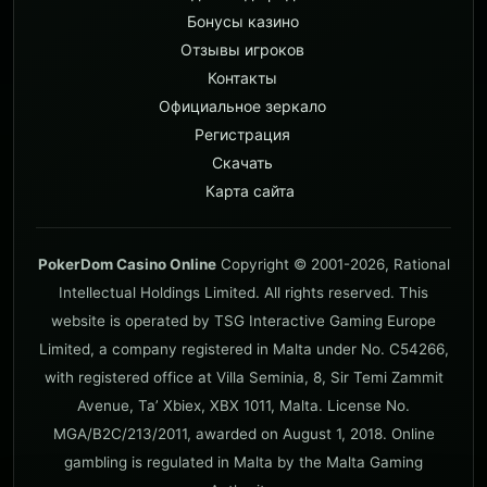
Бонусы казино
Отзывы игроков
Контакты
Официальное зеркало
Регистрация
Скачать
Карта сайта
PokerDom Casino Online
Copyright © 2001-2026, Rational
Intellectual Holdings Limited. All rights reserved. This
website is operated by TSG Interactive Gaming Europe
Limited, a company registered in Malta under No. C54266,
with registered office at Villa Seminia, 8, Sir Temi Zammit
Avenue, Ta’ Xbiex, XBX 1011, Malta. License No.
MGA/B2C/213/2011, awarded on August 1, 2018. Online
gambling is regulated in Malta by the Malta Gaming