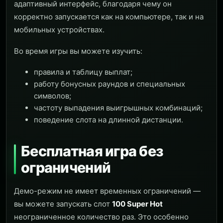
адаптивный интерфейс, благодаря чему он
корректно запускается как на компьютере, так и на
мобильных устройствах.
Во время игры вы можете изучить:
правила и таблицу выплат;
работу бонусных раундов и специальных
символов;
частоту выпадения выигрышных комбинаций;
поведение слота на длинной дистанции.
Бесплатная игра без
ограничений
Демо-режим не имеет временных ограничений —
вы можете запускать слот
100 Super Hot
неограниченное количество раз. Это особенно