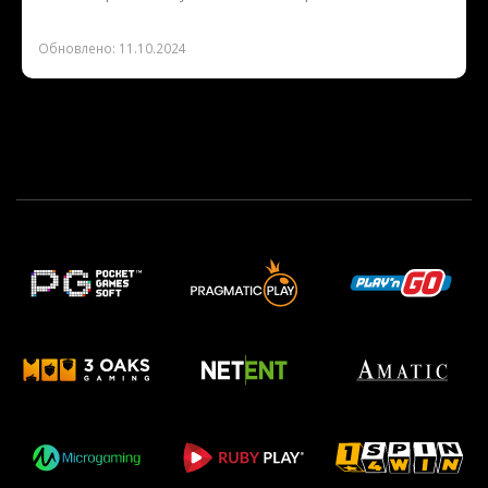
Обновлено:
11.10.2024