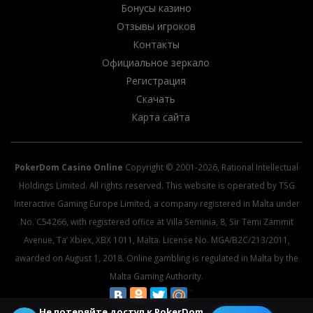
Бонусы казино
Отзывы игроков
Контакты
Официальное зеркало
Регистрация
Скачать
Карта сайта
PokerDom Casino Online
Copyright © 2001-2026, Rational Intellectual
Holdings Limited. All rights reserved. This website is operated by TSG
Interactive Gaming Europe Limited, a company registered in Malta under
No. C54266, with registered office at Villa Seminia, 8, Sir Temi Zammit
Avenue, Ta’ Xbiex, XBX 1011, Malta. License No. MGA/B2C/213/2011,
awarded on August 1, 2018. Online gambling is regulated in Malta by the
Malta Gaming Authority.
Не потеряйте доступ к PokerDom