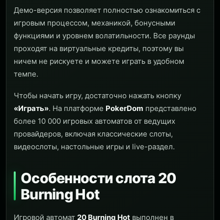
Демо-версия позволяет полностью ознакомиться с
игровым процессом, механикой, бонусными
функциями и уровнем волатильности. Все раунды
проходят на виртуальные кредиты, поэтому вы
ничем не рискуете и можете играть в удобном
темпе.
Чтобы начать игру, достаточно нажать кнопку
«Играть»
. На платформе
PokerDom
представлено
более 10 000 игровых автоматов от ведущих
провайдеров, включая классические слоты,
видеослоты, настольные игры и live-раздел.
Особенности слота 20
Burning Hot
Игровой автомат
20 Burning Hot
выполнен в