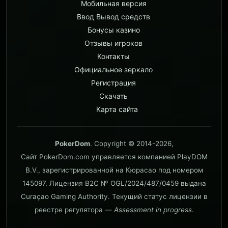
Мобильная версия
Ввод Вывод средств
Бонусы казино
Отзывы игроков
Контакты
Официальное зеркало
Регистрация
Скачать
Карта сайта
PokerDom
. Copyright © 2014-2026,
Сайт PokerDom.com управляется компанией PlayDOM
B.V., зарегистрированной на Кюрасао под номером
145097. Лицензия B2C № OGL/2024/487/0459 выдана
Curaçao Gaming Authority. Текущий статус лицензии в
реестре регулятора —
Assessment in progress
.