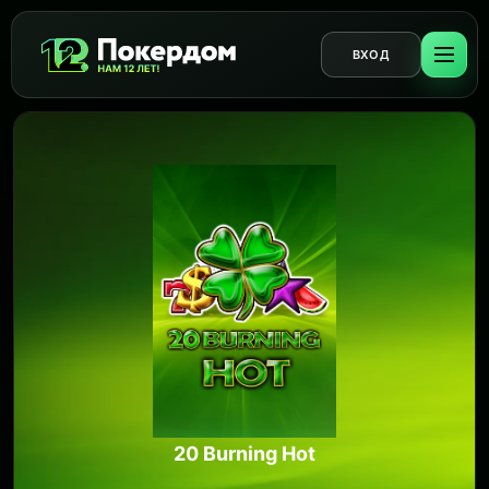
ВХОД
20 Burning Hot