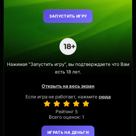
ЗАПУСТИТЬ ИГРУ
Нажимая "Запустить игру", вы подтверждаете что Вам
есть 18 лет.
Открыть на весь экран
Если игра не работает, нажмите
сюда
Рейтинг
5
Всего оценок:
1
ИГРАТЬ НА ДЕНЬГИ