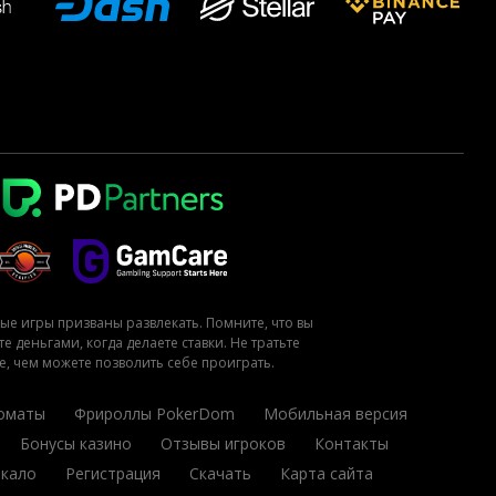
ые игры призваны развлекать. Помните, что вы
те деньгами, когда делаете ставки. Не тратьте
, чем можете позволить себе проиграть.
оматы
Фрироллы PokerDom
Мобильная версия
Бонусы казино
Отзывы игроков
Контакты
ркало
Регистрация
Скачать
Карта сайта