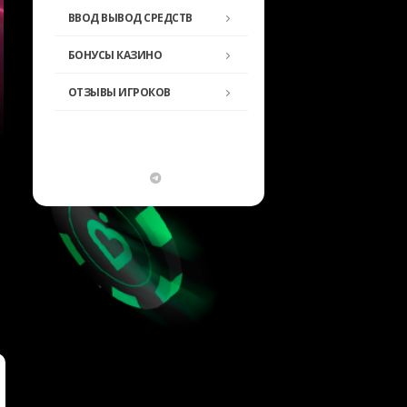
ВВОД ВЫВОД СРЕДСТВ
БОНУСЫ КАЗИНО
ОТЗЫВЫ ИГРОКОВ
КОНТАКТЫ