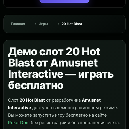
Главная
Игры
20 Hot Blast
Демо слот 20 Hot
Blast от Amusnet
Interactive — играть
бесплатно
Слот
20 Hot Blast
от разработчика
Amusnet
Interactive
доступен в демонстрационном режиме.
Вы можете запустить игру бесплатно на сайте
PokerDom
без регистрации и без пополнения счёта.