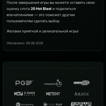
После завершения игры вы можете оставить свою
оценку слота
20 Hot Blast
и поделиться
впечатлениями — это поможет другим
пользователям сделать выбор.
Желаем приятной и увлекательной игры!
Обновлено:
09.08.2026