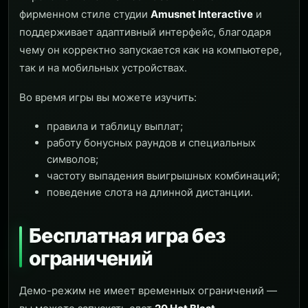
фирменном стиле студии
Amusnet Interactive
и
поддерживает адаптивный интерфейс, благодаря
чему он корректно запускается как на компьютере,
так и на мобильных устройствах.
Во время игры вы можете изучить:
правила и таблицу выплат;
работу бонусных раундов и специальных
символов;
частоту выпадения выигрышных комбинаций;
поведение слота на длинной дистанции.
Бесплатная игра без
ограничений
Демо-режим не имеет временных ограничений —