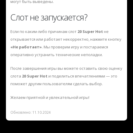
могут быть выведены.
Слот не запускается?
Если по каким-либо причинам слот
20 Super Hot
не
открывается или работает некорректно, нажмите кнопку
«Не работает»
. Мы проверим игру и постараемся
оперативно устранить технические неполадки.
После завершения игры вы можете оставить свою оценку
слота
20 Super Hot
и поделиться впечатлениями — это
поможет другим пользователям сделать выбор.
Желаем приятной и увлекательной игры!
Обновлено:
11.10.2024