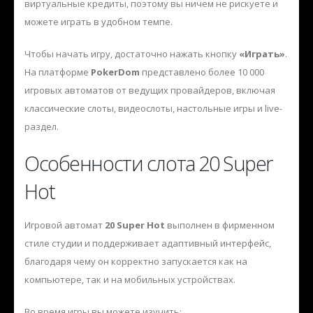
виртуальные кредиты, поэтому вы ничем не рискуете и
можете играть в удобном темпе.
Чтобы начать игру, достаточно нажать кнопку
«Играть»
.
На платформе
PokerDom
представлено более 10 000
игровых автоматов от ведущих провайдеров, включая
классические слоты, видеослоты, настольные игры и live-
раздел.
Особенности слота 20 Super
Hot
Игровой автомат
20 Super Hot
выполнен в фирменном
стиле студии
и поддерживает адаптивный интерфейс,
благодаря чему он корректно запускается как на
компьютере, так и на мобильных устройствах.
Во время игры вы можете изучить: