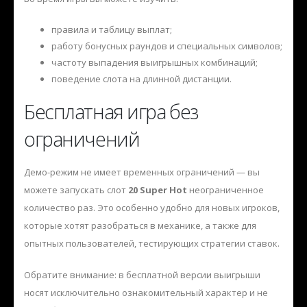
правила и таблицу выплат;
работу бонусных раундов и специальных символов;
частоту выпадения выигрышных комбинаций;
поведение слота на длинной дистанции.
Бесплатная игра без
ограничений
Демо-режим не имеет временных ограничений — вы
можете запускать слот
20 Super Hot
неограниченное
количество раз. Это особенно удобно для новых игроков,
которые хотят разобраться в механике, а также для
опытных пользователей, тестирующих стратегии ставок.
Обратите внимание: в бесплатной версии выигрыши
носят исключительно ознакомительный характер и не