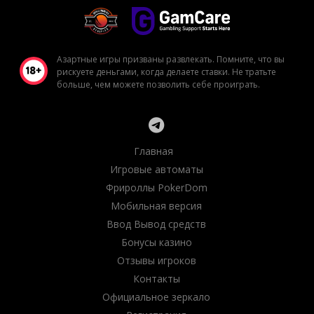
Азартные игры призваны развлекать. Помните, что вы
рискуете деньгами, когда делаете ставки. Не тратьте
больше, чем можете позволить себе проиграть.
Главная
Игровые автоматы
Фрироллы PokerDom
Мобильная версия
Ввод Вывод средств
Бонусы казино
Отзывы игроков
Контакты
Официальное зеркало