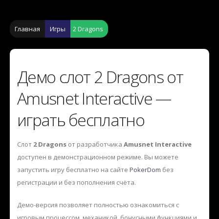
Главная
Игры
2 Dragons
Демо слот 2 Dragons от
Amusnet Interactive —
играть бесплатно
Слот
2 Dragons
от разработчика
Amusnet Interactive
доступен в демонстрационном режиме. Вы можете
запустить игру бесплатно на сайте
PokerDom
без
регистрации и без пополнения счёта.
Демо-версия позволяет полностью ознакомиться с
игровым процессом, механикой, бонусными функциями и