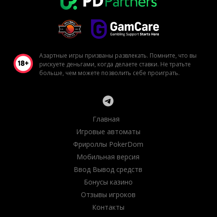
Азартные игры призваны развлекать. Помните, что вы
рискуете деньгами, когда делаете ставки. Не тратьте
больше, чем можете позволить себе проиграть.
Главная
Игровые автоматы
Фрироллы PokerDom
Мобильная версия
Ввод Вывод средств
Бонусы казино
Отзывы игроков
Контакты