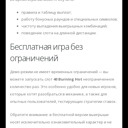
правила и таблицу выплат;
работу бонусных раундов и специальных символов;
частоту выпадения выигрышных комбинаций;
поведение слота на длинной дистанции.
Бесплатная игра без
ограничений
Демо-режим не имеет временных ограничений — вы
можете запускать слот
40 Burning Hot
неограниченное
количество раз. Это особенно удобно для новых игроков,
которые хотят разобраться в механике, а также для
опытных пользователей, тестирующих стратегии ставок.
Обратите внимание: в бесплатной версии выигрыши
носят исключительно ознакомительный характер и не