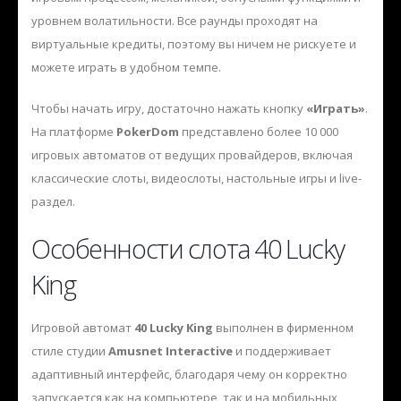
уровнем волатильности. Все раунды проходят на
виртуальные кредиты, поэтому вы ничем не рискуете и
можете играть в удобном темпе.
Чтобы начать игру, достаточно нажать кнопку
«Играть»
.
На платформе
PokerDom
представлено более 10 000
игровых автоматов от ведущих провайдеров, включая
классические слоты, видеослоты, настольные игры и live-
раздел.
Особенности слота 40 Lucky
King
Игровой автомат
40 Lucky King
выполнен в фирменном
стиле студии
Amusnet Interactive
и поддерживает
адаптивный интерфейс, благодаря чему он корректно
запускается как на компьютере, так и на мобильных