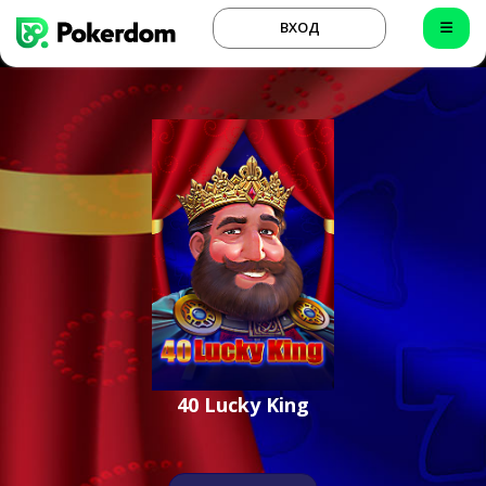
ВХОД
40 Lucky King