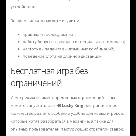
устройствах.
Во время игры вы можете изучить:
правила и таблицу выплат;
работу бонусных раундов и специальных символов;
частоту выпадения выигрышных комбинаций;
поведение слота на длинной дистанции.
Бесплатная игра без
ограничений
Демо-режим не имеет временных ограничений — вы
можете запускать слот
40 Lucky King
неограниченное
количество раз. Это особенно удобно для новых игроков,
которые хотят разобраться в механике, а также для
опытных пользователей, тестирующих стратегии ставок.