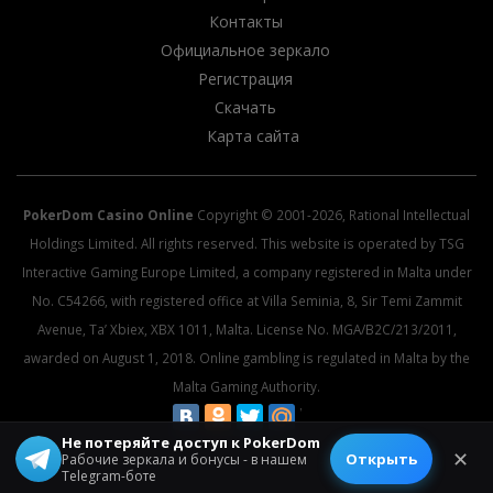
Контакты
Официальное зеркало
Регистрация
Скачать
Карта сайта
PokerDom Casino Online
Copyright © 2001-2026, Rational Intellectual
Holdings Limited. All rights reserved. This website is operated by TSG
Interactive Gaming Europe Limited, a company registered in Malta under
No. C54266, with registered office at Villa Seminia, 8, Sir Temi Zammit
Avenue, Ta’ Xbiex, XBX 1011, Malta. License No. MGA/B2C/213/2011,
awarded on August 1, 2018. Online gambling is regulated in Malta by the
Malta Gaming Authority.
Не потеряйте доступ к PokerDom
© 2026 All rights reserved.
✕
Открыть
Рабочие зеркала и бонусы - в нашем
Telegram-боте