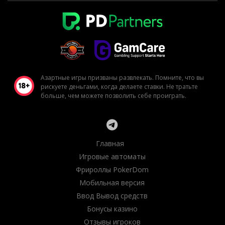
Азартные игры призваны развлекать. Помните, что вы
рискуете деньгами, когда делаете ставки. Не тратьте
больше, чем можете позволить себе проиграть.
Главная
Игровые автоматы
Фрироллы PokerDom
Мобильная версия
Ввод Вывод средств
Бонусы казино
Отзывы игроков