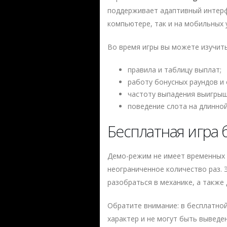
поддерживает адаптивный интерфе
компьютере, так и на мобильных 
Во время игры вы можете изучить
правила и таблицу выплат;
работу бонусных раундов и
частоту выпадения выигрыш
поведение слота на длинной
Бесплатная игра 
Демо-режим не имеет временных 
неограниченное количество раз. 
разобраться в механике, а также
Обратите внимание: в бесплатно
характер и не могут быть выведе