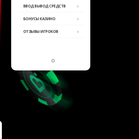
ВВОД ВЫВОД СРЕДСТВ
БОНУСЫ КАЗИНО
ОТЗЫВЫ ИГРОКОВ
КОНТАКТЫ