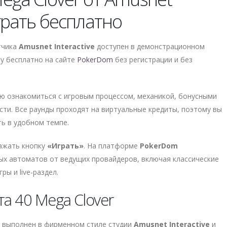
играть бесплатно
тчика
Amusnet Interactive
доступен в демонстрационном
у бесплатно на сайте
PokerDom
без регистрации и без
ю ознакомиться с игровым процессом, механикой, бонусными
ти. Все раунды проходят на виртуальные кредиты, поэтому вы
ть в удобном темпе.
нажать кнопку
«Играть»
. На платформе
PokerDom
ых автоматов от ведущих провайдеров, включая классические
ры и live-раздел.
а 40 Mega Clover
выполнен в фирменном стиле студии
Amusnet Interactive
и