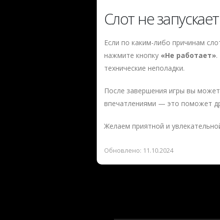
Слот не запускает
Если по каким-либо причинам сл
нажмите кнопку
«Не работает»
.
технические неполадки.
После завершения игры вы может
впечатлениями — это поможет др
Желаем приятной и увлекательной
Обновлено:
11.10.2024