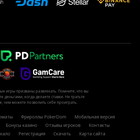
ые игры призваны развлекать. Помните, что вы
те деньгами, когда делаете ставки. Не тратьте
, чем можете позволить себе проиграть.
оматы
Фрироллы PokerDom
Мобильная версия
Бонусы казино
Отзывы игроков
Контакты
ркало
Регистрация
Скачать
Карта сайта