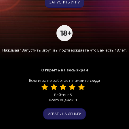
ЗАПУСТИТЬ ИГРУ
Нажимая "Запустить игру", вы подтверждаете что Вам есть 18 лет.
Открыть на весь экран
Если игра не работает, нажмите
сюда
Рейтинг
5
Всего оценок:
1
ИГРАТЬ НА ДЕНЬГИ