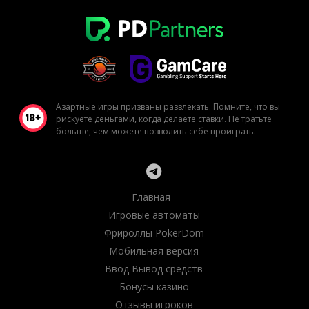
Азартные игры призваны развлекать. Помните, что вы
рискуете деньгами, когда делаете ставки. Не тратьте
больше, чем можете позволить себе проиграть.
Главная
Игровые автоматы
Фрироллы PokerDom
Мобильная версия
Ввод Вывод средств
Бонусы казино
Отзывы игроков