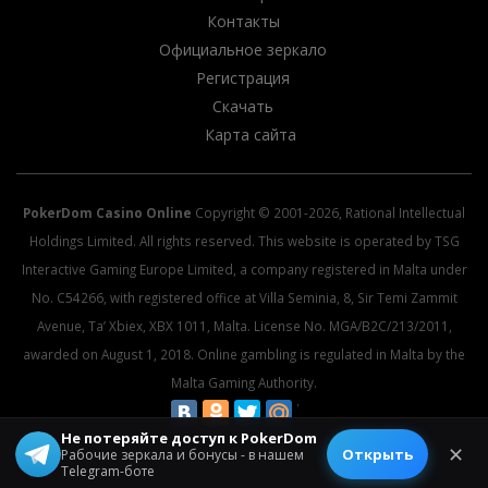
Контакты
Официальное зеркало
Регистрация
Скачать
Карта сайта
PokerDom Casino Online
Copyright © 2001-2026, Rational Intellectual
Holdings Limited. All rights reserved. This website is operated by TSG
Interactive Gaming Europe Limited, a company registered in Malta under
No. C54266, with registered office at Villa Seminia, 8, Sir Temi Zammit
Avenue, Ta’ Xbiex, XBX 1011, Malta. License No. MGA/B2C/213/2011,
awarded on August 1, 2018. Online gambling is regulated in Malta by the
Malta Gaming Authority.
Не потеряйте доступ к PokerDom
© 2026 All rights reserved.
✕
Открыть
Рабочие зеркала и бонусы - в нашем
Telegram-боте