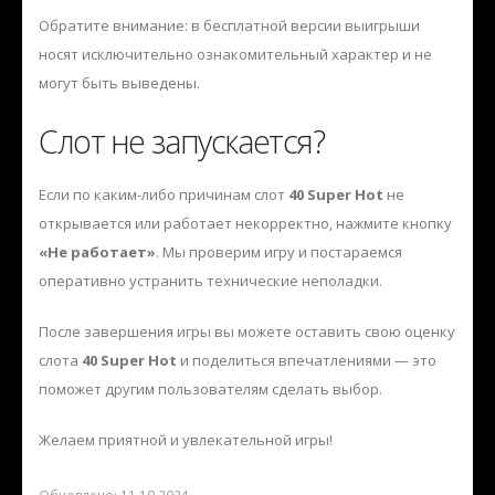
Обратите внимание: в бесплатной версии выигрыши
носят исключительно ознакомительный характер и не
могут быть выведены.
Слот не запускается?
Если по каким-либо причинам слот
40 Super Hot
не
открывается или работает некорректно, нажмите кнопку
«Не работает»
. Мы проверим игру и постараемся
оперативно устранить технические неполадки.
После завершения игры вы можете оставить свою оценку
слота
40 Super Hot
и поделиться впечатлениями — это
поможет другим пользователям сделать выбор.
Желаем приятной и увлекательной игры!
Обновлено:
11.10.2024