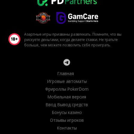
Азартные игры призваны развлекать. Помните, что вы
рискуете деньгами, когда делаете ставки. Не тратьте
больше, чем можете позволить себе проиграть.
Главная
Игровые автоматы
Фрироллы PokerDom
Мобильная версия
Ввод Вывод средств
Бонусы казино
Отзывы игроков
Контакты