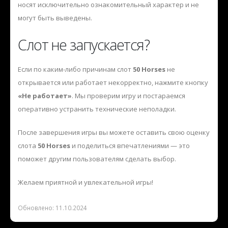
носят исключительно ознакомительный характер и не
могут быть выведены.
Слот не запускается?
Если по каким-либо причинам слот
50 Horses
не
открывается или работает некорректно, нажмите кнопку
«Не работает»
. Мы проверим игру и постараемся
оперативно устранить технические неполадки.
После завершения игры вы можете оставить свою оценку
слота
50 Horses
и поделиться впечатлениями — это
поможет другим пользователям сделать выбор.
Желаем приятной и увлекательной игры!
Обновлено:
11.10.2024