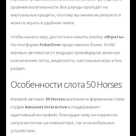
уровнем волатильности. Все раунды проходят на
виртуальные кредиты, поэтому вы ничем не рискуете и
можете играть в удобном темпе.
Чтобы начать игру, достаточно нажать кнопку
«Играть»
.
На платформе
PokerDom
представлено более 10 000
игровых автоматов от ведущих провайдеров, включая
классические слоты, видеослоты, настольные игры и live-
раздел.
Особенности слота 50 Horses
Игровой автомат
50 Horses
выполнен в фирменном стиле
студии
Amusnet Interactive
и поддерживает
адаптивный интерфейс, благодаря чему он корректно
запускается как на компьютере, так и на мобильных
устройствах.