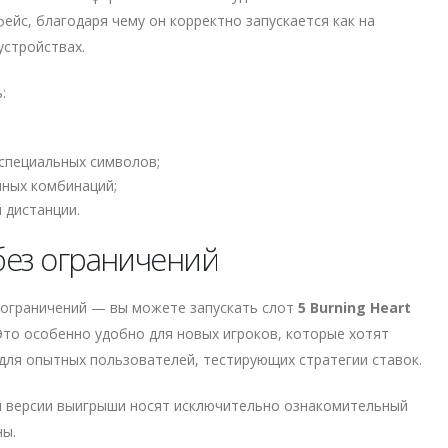
йс, благодаря чему он корректно запускается как на
устройствах.
:
 специальных символов;
ных комбинаций;
 дистанции.
без ограничений
ограничений — вы можете запускать слот
5 Burning Heart
Это особенно удобно для новых игроков, которые хотят
 для опытных пользователей, тестирующих стратегии ставок.
й версии выигрыши носят исключительно ознакомительный
ны.