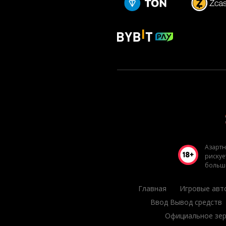
Азартн
рискуе
больше
Главная
Игровые авт
Ввод Вывод средств
Официальное зе