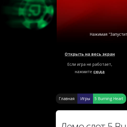
Нажимая "Запустит
Открыть на весь экран
Если игра не работает,
нажмите
сюда
Главная
Игры
5 Burning Heart
Демо слот 5 Bu