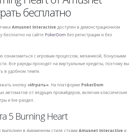
играть бесплатно
тчика
Amusnet Interactive
доступен в демонстрационном
у бесплатно на сайте
PokerDom
без регистрации и без
ю ознакомиться с игровым процессом, механикой, бонусными
ти. Все раунды проходят на виртуальные кредиты, поэтому вы
ть в удобном темпе.
нажать кнопку
«Играть»
. На платформе
PokerDom
ых автоматов от ведущих провайдеров, включая классические
ры и live-раздел.
а 5 Burning Heart
t
выполнен в фирменном стиле студии
Amusnet Interactive
и