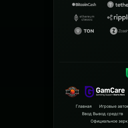
Главная
Игровые авто
Ввод Вывод средств
Официальное зерк