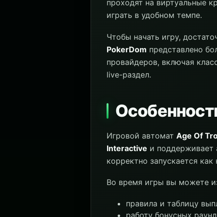
проходят на виртуальные к
играть в удобном темпе.
Чтобы начать игру, достат
PokerDom
представлено бол
провайдеров, включая клас
live-раздел.
Особенности
Игровой автомат
Age Of Tr
Interactive
и поддерживает а
корректно запускается как 
Во время игры вы можете и
правила и таблицу вып
работу бонусных раунд