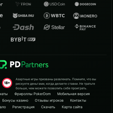
Азартные игры призваны развлекать. Помните, что вы
рискуете деньгами, когда делаете ставки. Не тратьте
больше, чем можете позволить себе проиграть.
маты
Фрироллы PokerDom
Мобильная версия
Бонусы казино
Отзывы игроков
Контакты
ало
Регистрация
Скачать
Карта сайта