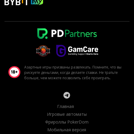
Азартные игры призваны развлекать. Помните, что вы
рискуете деньгами, когда делаете ставки. Не тратьте
больше, чем можете позволить себе проиграть.
Главная
Игровые автоматы
Фрироллы PokerDom
Мобильная версия