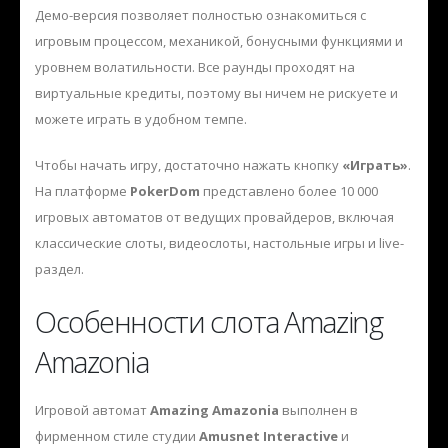
Демо-версия позволяет полностью ознакомиться с
игровым процессом, механикой, бонусными функциями и
уровнем волатильности. Все раунды проходят на
виртуальные кредиты, поэтому вы ничем не рискуете и
можете играть в удобном темпе.
Чтобы начать игру, достаточно нажать кнопку
«Играть»
.
На платформе
PokerDom
представлено более 10 000
игровых автоматов от ведущих провайдеров, включая
классические слоты, видеослоты, настольные игры и live-
раздел.
Особенности слота Amazing
Amazonia
Игровой автомат
Amazing Amazonia
выполнен в
фирменном стиле студии
Amusnet Interactive
и