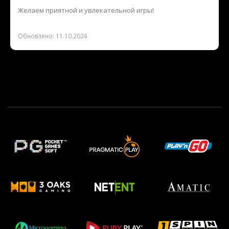
Желаем приятной и увлекательной игры!
Обновлено:
11.10.2024