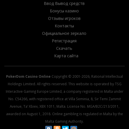
Ввод Вывод средств
Бонусы казино
Отзывы игроков
Контакты
Официальное зеркало
Регистрация
Скачать
Карта сайта
PokerDom Casino Online
Copyright © 2001-2026, Rational Intellectual
Holdings Limited. All rights reserved. This website is operated by TSG
Interactive Gaming Europe Limited, a company registered in Malta under
No. C54266, with registered office at Villa Seminia, 8, Sir Temi Zammit
Avenue, Ta’ Xbiex, XBX 1011, Malta. License No. MGA/B2C/213/2011,
awarded on August 1, 2018. Online gambling is regulated in Malta by the
Malta Gaming Authority.