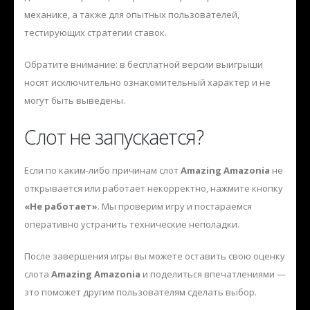
механике, а также для опытных пользователей,
тестирующих стратегии ставок.
Обратите внимание: в бесплатной версии выигрыши
носят исключительно ознакомительный характер и не
могут быть выведены.
Слот не запускается?
Если по каким-либо причинам слот
Amazing Amazonia
не
открывается или работает некорректно, нажмите кнопку
«Не работает»
. Мы проверим игру и постараемся
оперативно устранить технические неполадки.
После завершения игры вы можете оставить свою оценку
слота
Amazing Amazonia
и поделиться впечатлениями —
это поможет другим пользователям сделать выбор.