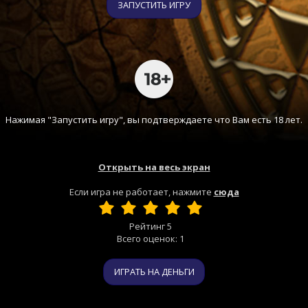
ЗАПУСТИТЬ ИГРУ
Нажимая "Запустить игру", вы подтверждаете что Вам есть 18 лет.
Открыть на весь экран
Если игра не работает, нажмите
сюда
Рейтинг
5
Всего оценок:
1
ИГРАТЬ НА ДЕНЬГИ