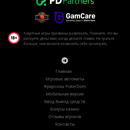
Азартные игры призваны развлекать. Помните, что вы
рискуете деньгами, когда делаете ставки. Не тратьте
больше, чем можете позволить себе проиграть.
Главная
Игровые автоматы
Фрироллы PokerDom
Мобильная версия
Ввод Вывод средств
Бонусы казино
Отзывы игроков
Контакты