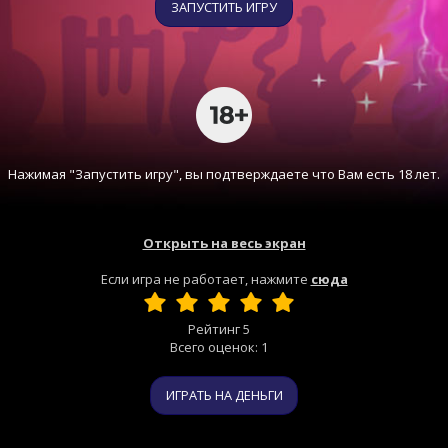
ЗАПУСТИТЬ ИГРУ
Нажимая "Запустить игру", вы подтверждаете что Вам есть 18 лет.
Открыть на весь экран
Если игра не работает, нажмите
сюда
Рейтинг
5
Всего оценок:
1
ИГРАТЬ НА ДЕНЬГИ