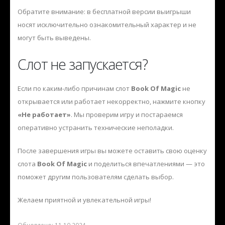
Обратите внимание: в бесплатной версии выигрыши
носят исключительно ознакомительный характер и не
могут быть выведены.
Слот не запускается?
Если по каким-либо причинам слот
Book Of Magic
не
открывается или работает некорректно, нажмите кнопку
«Не работает»
. Мы проверим игру и постараемся
оперативно устранить технические неполадки.
После завершения игры вы можете оставить свою оценку
слота
Book Of Magic
и поделиться впечатлениями — это
поможет другим пользователям сделать выбор.
Желаем приятной и увлекательной игры!
Обновлено:
11.10.2024