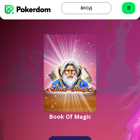
ВХОД
Book Of Magic