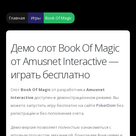
Главная
Игры
Book Of Magic
Демо слот Book Of Magic
от Amusnet Interactive —
играть бесплатно
Слот
Book Of Magic
от разработчика
Amusnet
Interactive
доступен в демонстрационном режиме. Вы
можете запустить игру бесплатно на сайте
PokerDom
без
регистрации и без пополнения счёта.
Демо-версия позволяет полностью ознакомиться с
игровым процессом, механикой, бонусными функциями и