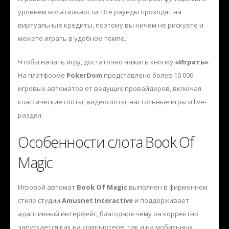
уровнем волатильности. Все раунды проходят на
виртуальные кредиты, поэтому вы ничем не рискуете и
можете играть в удобном темпе.
Чтобы начать игру, достаточно нажать кнопку
«Играть»
.
На платформе
PokerDom
представлено более 10 000
игровых автоматов от ведущих провайдеров, включая
классические слоты, видеослоты, настольные игры и live-
раздел.
Особенности слота Book Of
Magic
Игровой автомат
Book Of Magic
выполнен в фирменном
стиле студии
Amusnet Interactive
и поддерживает
адаптивный интерфейс, благодаря чему он корректно
запускается как на компьютере, так и на мобильных