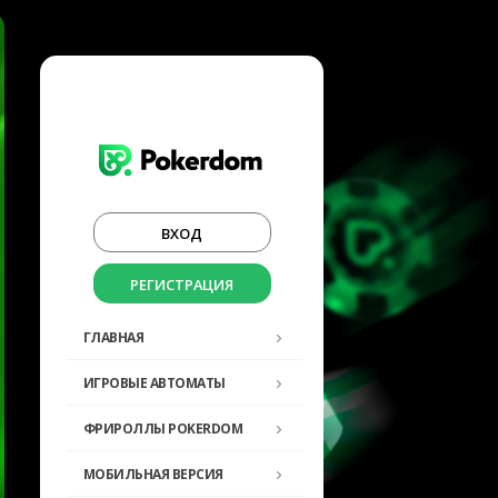
ВХОД
РЕГИСТРАЦИЯ
ГЛАВНАЯ
ИГРОВЫЕ АВТОМАТЫ
ФРИРОЛЛЫ POKERDOM
МОБИЛЬНАЯ ВЕРСИЯ