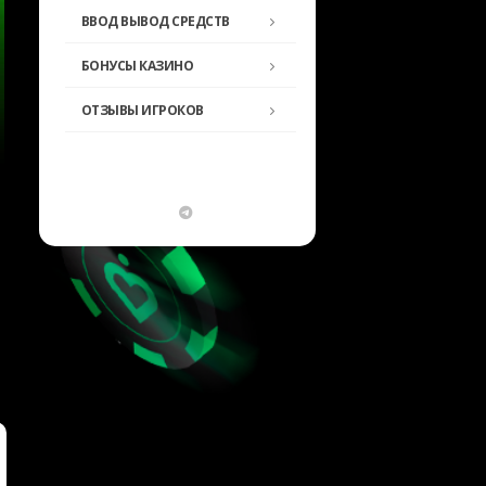
ВВОД ВЫВОД СРЕДСТВ
БОНУСЫ КАЗИНО
ОТЗЫВЫ ИГРОКОВ
КОНТАКТЫ