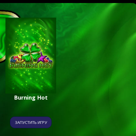
Burning Hot
ЗАПУСТИТЬ ИГРУ