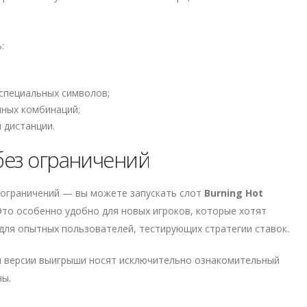
:
 специальных символов;
ных комбинаций;
 дистанции.
без ограничений
ограничений — вы можете запускать слот
Burning Hot
Это особенно удобно для новых игроков, которые хотят
 для опытных пользователей, тестирующих стратегии ставок.
й версии выигрыши носят исключительно ознакомительный
ны.