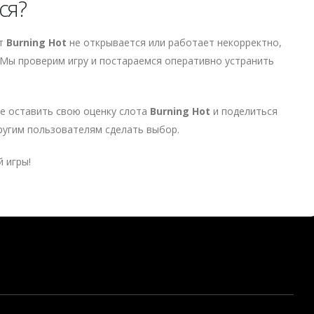
ся?
от
Burning Hot
не открывается или работает некорректно,
 Мы проверим игру и постараемся оперативно устранить
е оставить свою оценку слота
Burning Hot
и поделиться
угим пользователям сделать выбор.
 игры!