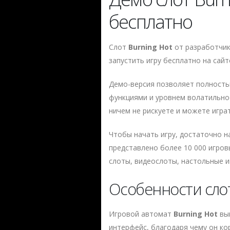
бесплатно
Слот
Burning Hot
от разработчи
запустить игру бесплатно на сай
Демо-версия позволяет полность
функциями и уровнем волатильнос
ничем не рискуете и можете игра
Чтобы начать игру, достаточно 
представлено более 10 000 игров
слоты, видеослоты, настольные иг
Особенности слот
Игровой автомат
Burning Hot
вып
интерфейс, благодаря чему он ко