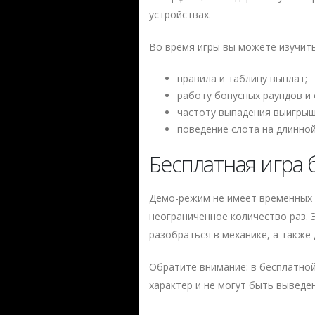
устройствах.
Во время игры вы можете изучить
правила и таблицу выплат;
работу бонусных раундов и
частоту выпадения выигрыш
поведение слота на длинной
Бесплатная игра 
Демо-режим не имеет временных 
неограниченное количество раз. 
разобраться в механике, а также
Обратите внимание: в бесплатно
характер и не могут быть выведе