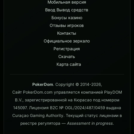
Мобильная версия
Ввод Вывод средств
Бонусы казино
Отзывы игроков
Контакты
Официальное зеркало
Регистрация
Скачать
Карта сайта
PokerDom
. Copyright © 2014-2026,
Сайт PokerDom.com управляется компанией PlayDOM
B.V., зарегистрированной на Кюрасао под номером
145097. Лицензия B2C № OGL/2024/487/0459 выдана
Curaçao Gaming Authority. Текущий статус лицензии в
реестре регулятора —
Assessment in progress
.