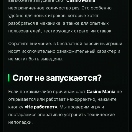
вы можете запускать слот
Casino Mania
неограниченное количество раз. Это особенно
удобно для новых игроков, которые хотят
разобраться в механике, а также для опытных
пользователей, тестирующих стратегии ставок.
Обратите внимание: в бесплатной версии выигрыши
носят исключительно ознакомительный характер и
не могут быть выведены.
Слот не запускается?
Если по каким-либо причинам слот
Casino Mania
не
открывается или работает некорректно, нажмите
кнопку
«Не работает»
. Мы проверим игру и
постараемся оперативно устранить технические
неполадки.