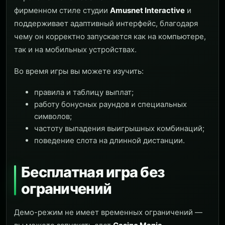
фирменном стиле студии
Amusnet Interactive
и
поддерживает адаптивный интерфейс, благодаря
чему он корректно запускается как на компьютере,
так и на мобильных устройствах.
Во время игры вы можете изучить:
правила и таблицу выплат;
работу бонусных раундов и специальных
символов;
частоту выпадения выигрышных комбинаций;
поведение слота на длинной дистанции.
Бесплатная игра без
ограничений
Демо-режим не имеет временных ограничений —