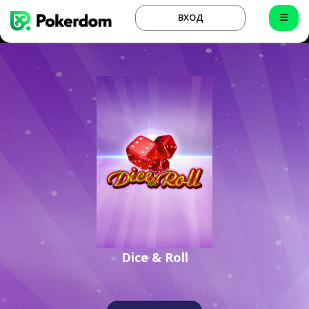
ВХОД
Dice & Roll