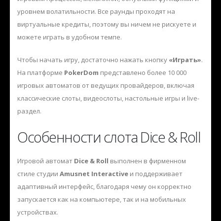
уровнем волатильности. Все раунды проходят на
виртуальные кредиты, поэтому вы ничем не рискуете и
можете играть в удобном темпе.
Чтобы начать игру, достаточно нажать кнопку
«Играть»
.
На платформе
PokerDom
представлено более 10 000
игровых автоматов от ведущих провайдеров, включая
классические слоты, видеослоты, настольные игры и live-
раздел.
Особенности слота Dice & Roll
Игровой автомат
Dice & Roll
выполнен в фирменном
стиле студии
Amusnet Interactive
и поддерживает
адаптивный интерфейс, благодаря чему он корректно
запускается как на компьютере, так и на мобильных
устройствах.