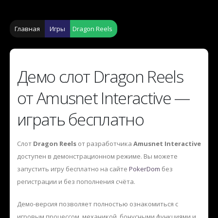
Главная
Игры
Dragon Reels
Демо слот Dragon Reels
от Amusnet Interactive —
играть бесплатно
Слот
Dragon Reels
от разработчика
Amusnet Interactive
доступен в демонстрационном режиме. Вы можете
запустить игру бесплатно на сайте
PokerDom
без
регистрации и без пополнения счёта.
Демо-версия позволяет полностью ознакомиться с
игровым процессом, механикой, бонусными функциями и