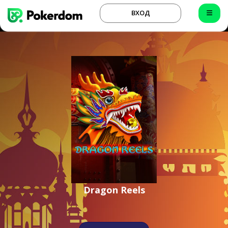
ВХОД
Dragon Reels