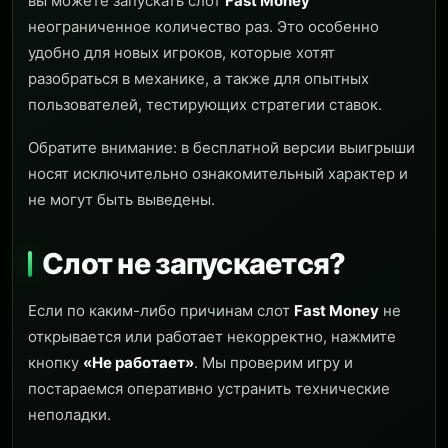
вы можете запускать слот
Fast Money
неограниченное количество раз. Это особенно
удобно для новых игроков, которые хотят
разобраться в механике, а также для опытных
пользователей, тестирующих стратегии ставок.
Обратите внимание: в бесплатной версии выигрыши
носят исключительно ознакомительный характер и
не могут быть выведены.
Слот не запускается?
Если по каким-либо причинам слот
Fast Money
не
открывается или работает некорректно, нажмите
кнопку
«Не работает»
. Мы проверим игру и
постараемся оперативно устранить технические
неполадки.