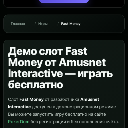
Главная
Игры
Fast Money
Демо слот Fast
Money от Amusnet
Interactive — играть
бесплатно
Слот
Fast Money
от разработчика
Amusnet
Interactive
доступен в демонстрационном режиме.
Вы можете запустить игру бесплатно на сайте
PokerDom
без регистрации и без пополнения счёта.