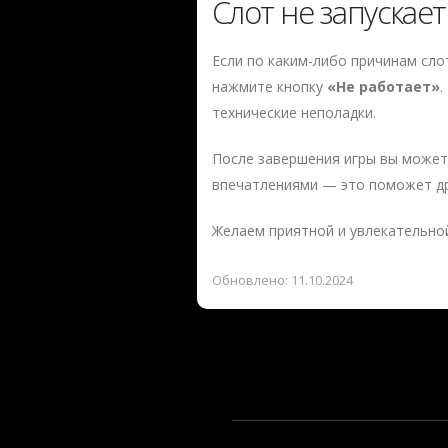
Слот не запускает
Если по каким-либо причинам сл
нажмите кнопку
«Не работает»
.
технические неполадки.
После завершения игры вы может
впечатлениями — это поможет др
Желаем приятной и увлекательной
Обновлено:
11.10.2024