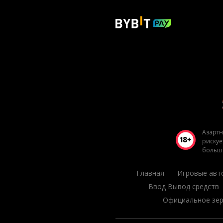
Азартн
рискуе
больше
Главная
Игровые авт
Ввод Вывод средств
Официальное зе