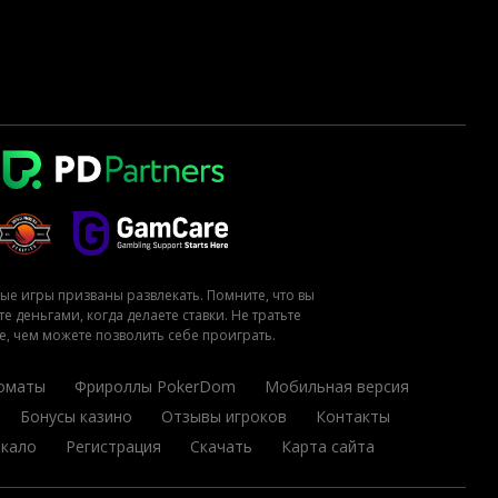
ые игры призваны развлекать. Помните, что вы
те деньгами, когда делаете ставки. Не тратьте
, чем можете позволить себе проиграть.
оматы
Фрироллы PokerDom
Мобильная версия
Бонусы казино
Отзывы игроков
Контакты
ркало
Регистрация
Скачать
Карта сайта