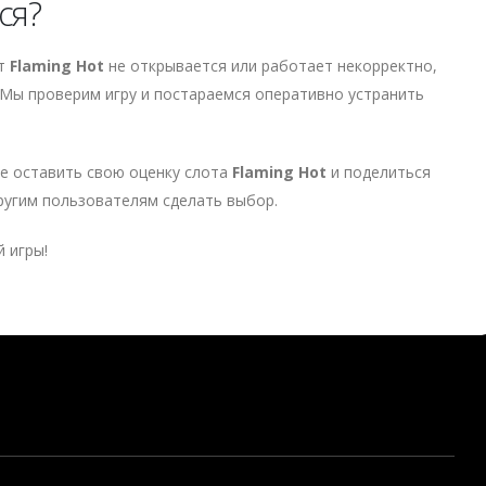
ся?
от
Flaming Hot
не открывается или работает некорректно,
 Мы проверим игру и постараемся оперативно устранить
е оставить свою оценку слота
Flaming Hot
и поделиться
угим пользователям сделать выбор.
 игры!