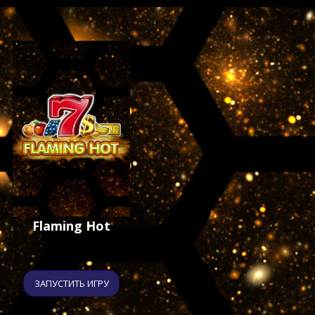
Flaming Hot
ЗАПУСТИТЬ ИГРУ