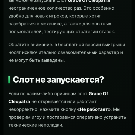
вы можете запускать слот
Grace Of Cleopatra
неограниченное количество раз. Это особенно
удобно для новых игроков, которые хотят
разобраться в механике, а также для опытных
пользователей, тестирующих стратегии ставок.
Обратите внимание: в бесплатной версии выигрыши
носят исключительно ознакомительный характер и
не могут быть выведены.
Слот не запускается?
Если по каким-либо причинам слот
Grace Of
Cleopatra
не открывается или работает
некорректно, нажмите кнопку
«Не работает»
. Мы
проверим игру и постараемся оперативно устранить
технические неполадки.