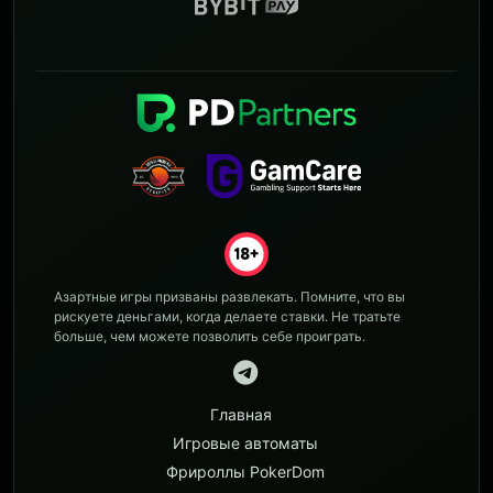
Азартные игры призваны развлекать. Помните, что вы
рискуете деньгами, когда делаете ставки. Не тратьте
больше, чем можете позволить себе проиграть.
Главная
Игровые автоматы
Фрироллы PokerDom