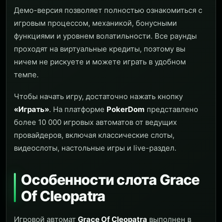
Демо-версия позволяет полностью ознакомиться с
игровым процессом, механикой, бонусными
функциями и уровнем волатильности. Все раунды
проходят на виртуальные кредиты, поэтому вы
ничем не рискуете и можете играть в удобном
темпе.
Чтобы начать игру, достаточно нажать кнопку
«Играть»
. На платформе
PokerDom
представлено
более 10 000 игровых автоматов от ведущих
провайдеров, включая классические слоты,
видеослоты, настольные игры и live-раздел.
Особенности слота Grace
Of Cleopatra
Игровой автомат
Grace Of Cleopatra
выполнен в