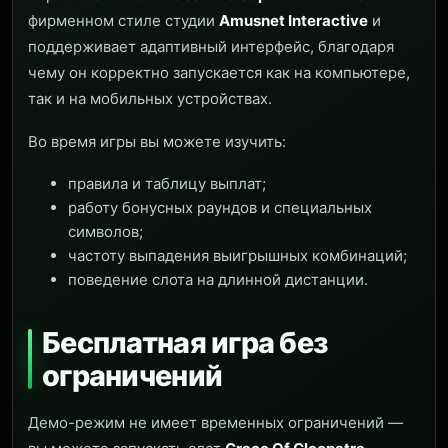
фирменном стиле студии
Amusnet Interactive
и
поддерживает адаптивный интерфейс, благодаря
чему он корректно запускается как на компьютере,
так и на мобильных устройствах.
Во время игры вы можете изучить:
правила и таблицу выплат;
работу бонусных раундов и специальных
символов;
частоту выпадения выигрышных комбинаций;
поведение слота на длинной дистанции.
Бесплатная игра без
ограничений
Демо-режим не имеет временных ограничений —