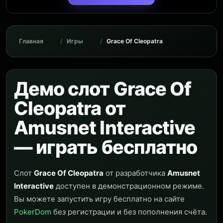
Главная
Игры
Grace Of Cleopatra
Демо слот Grace Of
Cleopatra от
Amusnet Interactive
— играть бесплатно
Слот
Grace Of Cleopatra
от разработчика
Amusnet
Interactive
доступен в демонстрационном режиме.
Вы можете запустить игру бесплатно на сайте
PokerDom
без регистрации и без пополнения счёта.