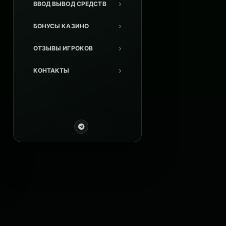
ВВОД ВЫВОД СРЕДСТВ
БОНУСЫ КАЗИНО
ОТЗЫВЫ ИГРОКОВ
КОНТАКТЫ