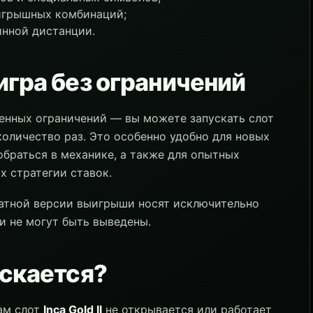
игрышных комбинаций;
инной дистанции.
игра без ограничений
нных ограничений — вы можете запускать слот
оличество раз. Это особенно удобно для новых
обраться в механике, а также для опытных
х стратегии ставок.
латной версии выигрыши носят исключительно
и не могут быть выведены.
ускается?
ам слот
Inca Gold II
не открывается или работает