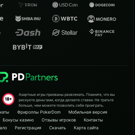
Азартные игры призваны развлекать. Помните, что вы
рискуете деньгами, когда делаете ставки. Не тратьте
больше, чем можете позволить себе проиграть.
маты
Фрироллы PokerDom
Мобильная версия
Бонусы казино
Отзывы игроков
Контакты
ало
Регистрация
Скачать
Карта сайта