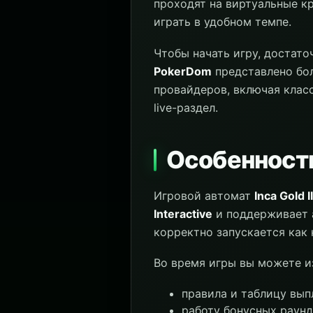
проходят на виртуальные к
играть в удобном темпе.
Чтобы начать игру, достат
PokerDom
представлено бол
провайдеров, включая клас
live-раздел.
Особенности 
Игровой автомат
Inca Gold II
Interactive
и поддерживает а
корректно запускается как 
Во время игры вы можете и
правила и таблицу вып
работу бонусных раунд