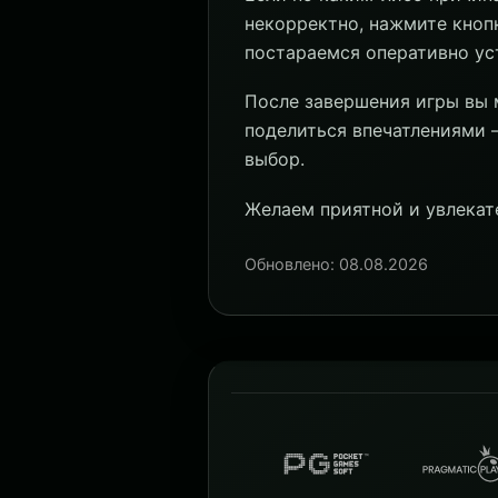
некорректно, нажмите кно
постараемся оперативно ус
После завершения игры вы 
поделиться впечатлениями 
выбор.
Желаем приятной и увлекат
Обновлено:
08.08.2026