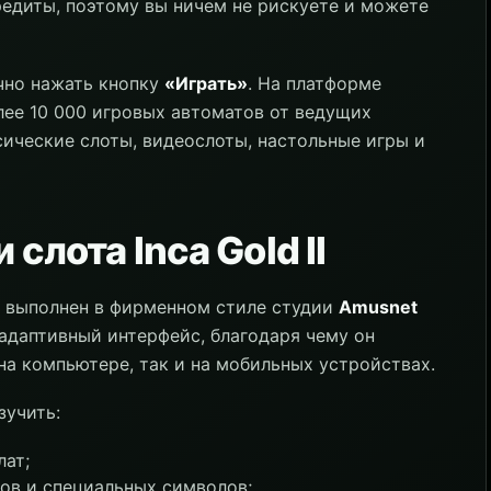
редиты, поэтому вы ничем не рискуете и можете
очно нажать кнопку
«Играть»
. На платформе
ее 10 000 игровых автоматов от ведущих
сические слоты, видеослоты, настольные игры и
слота Inca Gold II
выполнен в фирменном стиле студии
Amusnet
даптивный интерфейс, благодаря чему он
на компьютере, так и на мобильных устройствах.
зучить:
лат;
ов и специальных символов;